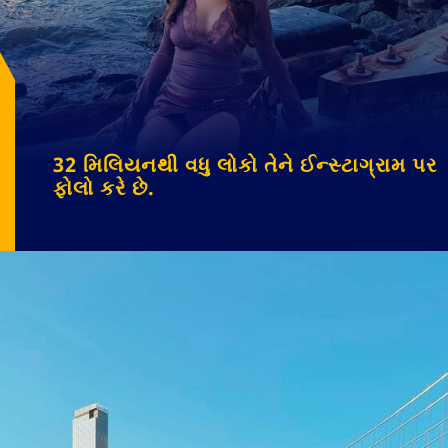
32 મિલિયનથી વધુ લોકો તેને ઈન્સ્ટાગ્રામ પર
ફોલો કરે છે.