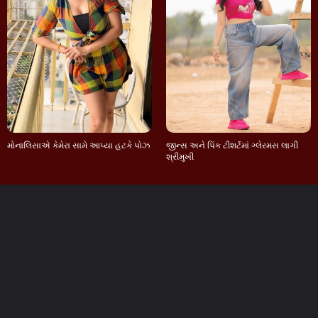
મોનાલિસાએ કેમેરા સામે આપ્યા હટકે પોઝ
જીન્સ અને પિંક ટીશર્ટમાં ગ્લેરમસ લાગી
શ્રીમુખી