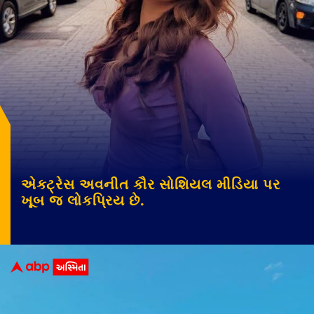
એક્ટ્રેસ અવનીત કૌર સોશિયલ મીડિયા પર
ખૂબ જ લોકપ્રિય છે.