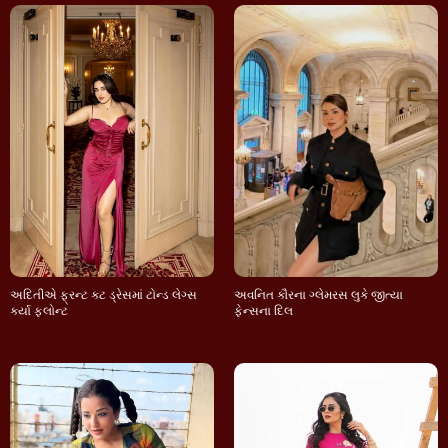
અદિતીએ ફ્રન્ટ કટ ડ્રેસમાં ટોન્ડ લેગ્સ
અવનિત કૌરના ગ્લેમરસ લુકે જીત્યા
કર્યા ફ્લોન્ટ
ફેન્સના દિલ