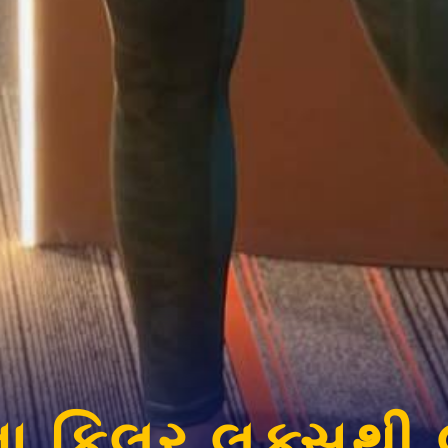
ા કિલર લુક્સથી 