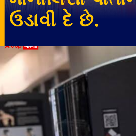
ઉડાવી દે છે.