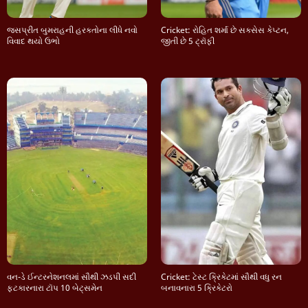
જસપ્રીત બુમરાહની હરકતોના લીધે નવો
Cricket: રોહિત શર્મા છે સક્સેસ કેપ્ટન,
વિવાદ થયો ઉભો
જીતી છે 5 ટ્રૉફી
વન-ડે ઈન્ટરનેશનલમાં સૌથી ઝડપી સદી
Cricket: ટેસ્ટ ક્રિકેટમાં સૌથી વધુ રન
ફટકારનારા ટૉપ 10 બેટ્સમેન
બનાવનારા 5 ક્રિકેટરો