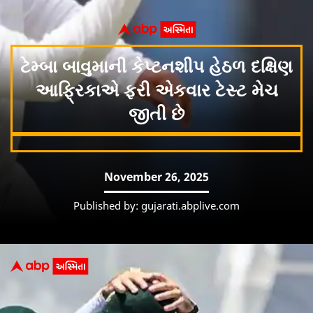
ટેમ્બા બાવુમાની કેપ્ટનશીપ હેઠળ દક્ષિણ
આફ્રિકાએ ફરી એકવાર ટેસ્ટ મેચ
જીતી છે
November 26, 2025
Published by: gujarati.abplive.com