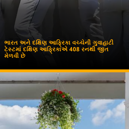
ભારત અને દક્ષિણ આફ્રિકા વચ્ચેની ગુવાહાટી
ટેસ્ટમાં દક્ષિણ આફ્રિકાએ 408 રનથી જીત
મેળવી છે