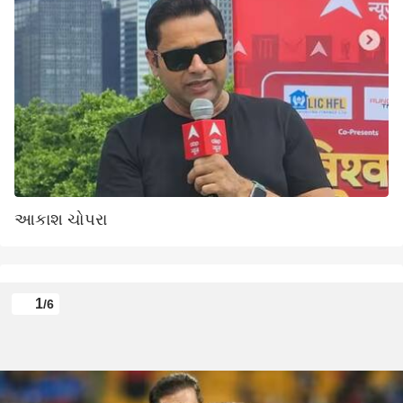
આકાશ ચોપરા
1
/6