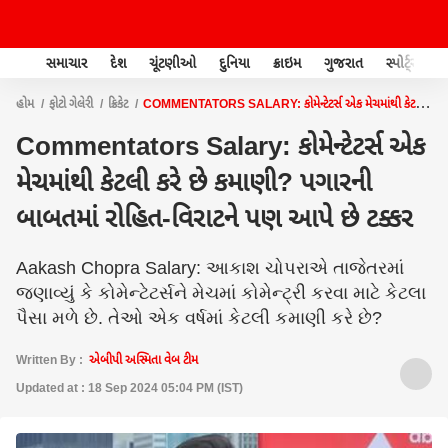
સમાચાર
દેશ
ચૂંટણીઓ
દુનિયા
ક્રાઇમ
ગુજરાત
સ્પોર્ટ્સ
હોમ
ફોટો ગેલેરી
ક્રિકેટ
COMMENTATORS SALARY: કોમેન્ટેટર્સ એક મેચમાંથી કેટલી
કરે છે કમાણી? પગારની બાબતમાં રોહિત-વિરાટને પણ આપે છે ટક્કર
Commentators Salary: કોમેન્ટેટર્સ એક
મેચમાંથી કેટલી કરે છે કમાણી? પગારની
બાબતમાં રોહિત-વિરાટને પણ આપે છે ટક્કર
Aakash Chopra Salary: આકાશ ચોપરાએ તાજેતરમાં
જણાવ્યું કે કોમેન્ટેટર્સને મેચમાં કોમેન્ટ્રી કરવા માટે કેટલા
પૈસા મળે છે. તેઓ એક વર્ષમાં કેટલી કમાણી કરે છે?
Written By :
એબીપી અસ્મિતા વેબ ટીમ
Updated at : 18 Sep 2024 05:04 PM (IST)