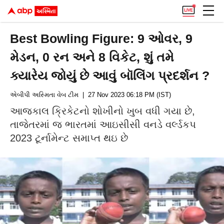
Best Bowling Figure: 9 ઓવર, 9
મેડન, 0 રન અને 8 વિકેટ, શું તમે
ક્યારેય જોયું છે આવું બૉલિંગ પ્રદર્શન ?
એબીપી અસ્મિતા વેબ ટીમ
| 27 Nov 2023 06:18 PM (IST)
આજકાલ ક્રિકેટનો શોખીનો ખુબ વધી ગયા છે,
તાજેતરમાં જ ભારતમાં આઇસીસી વનડે વર્લ્ડકપ
2023 ટૂર્નામેન્ટ સમાપ્ત થઇ છે