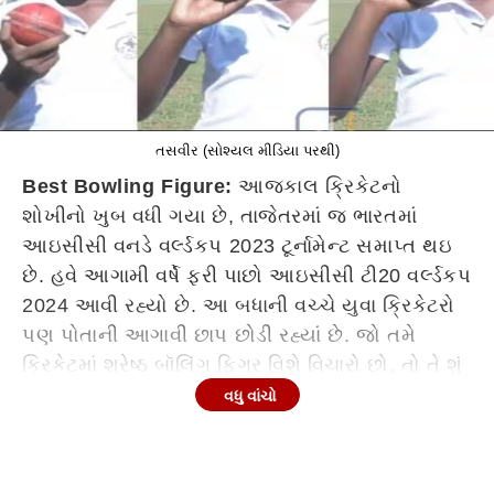
તસવીર (સોશ્યલ મીડિયા પરથી)
Best Bowling Figure:
આજકાલ ક્રિકેટનો
શોખીનો ખુબ વધી ગયા છે, તાજેતરમાં જ ભારતમાં
આઇસીસી વનડે વર્લ્ડકપ 2023 ટૂર્નામેન્ટ સમાપ્ત થઇ
છે. હવે આગામી વર્ષે ફરી પાછો આઇસીસી ટી20 વર્લ્ડકપ
2024 આવી રહ્યો છે. આ બધાની વચ્ચે યુવા ક્રિકેટરો
પણ પોતાની આગાવી છાપ છોડી રહ્યાં છે. જો તમે
ક્રિકેટમાં શ્રેષ્ઠ બૉલિંગ ફિગર વિશે વિચારો છો, તો તે શું
હશે ? શું તમે ક્યારેય એવી બૉલિંગ ફિગર જોઈ કે
વધુ વાંચો
સાંભળી છે કે જેણે એક પણ રન લીધા વિના 8 વિકેટ
લીધી હોય? જો નહીં, તો હવે સાંભળો. શ્રીલંકાના એક
યુવા બૉલરે પણ આવું જ પ્રદર્શન કર્યું છે. તાજેતરમાં જ