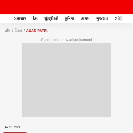
સમાચાર
દેશ
ચૂંટણીઓ
દુનિયા
ક્રાઇમ
ગુજરાત
સ્પોર્ટ્સ
હોમ
વિષય
AXAR PATEL
Continues below advertisement
Axar Patel