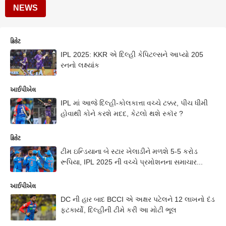
NEWS
ક્રિકેટ
IPL 2025: KKR એ દિલ્હી કેપિટલ્સને આપ્યો 205
રનનો લક્ષ્યાંક
આઈપીએલ
IPL માં આજે દિલ્હી-કોલકાત્તા વચ્ચે ટક્કર, પીચ ધીમી
હોવાથી કોને કરશે મદદ, કેટલો થશે સ્કૉર ?
ક્રિકેટ
ટીમ ઇન્ડિયાના બે સ્ટાર ખેલાડીને મળશે 5-5 કરોડ
રૂપિયા, IPL 2025 ની વચ્ચે પ્રમોશનના સમાચાર...
આઈપીએલ
DC ની હાર બાદ BCCI એ અક્ષર પટેલને 12 લાખનો દંડ
ફટકાર્યો, દિલ્હીની ટીમે કરી આ મોટી ભૂલ