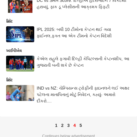
DC vs SRH Score: દિલ્હીએ હૈદરાબાદને 7 વિકેટથી
હરાવ્યું, ફાક ડૂ પ્લેસીસની આક્રમક ફિફ્ટી
ક્રિકેટ
IPL 2025: બધી 10 ટીમોના કેપ્ટન થઈ ગયા
ફાઈનલ,ફક્ત આ એક ટીમનો કેપ્ટન વિદેશી
આઈપીએલ
કેએલ રાહુલે ફગાવી દિલ્હી કેપિટલ્સની કેપ્ટનશીપ, આ
ગુજરાતી બની શકે છે કેપ્ટન
ક્રિકેટ
IND vs NZ: ચેમ્પિયન્સ ટ્રોફીની ફાઇનલને લઈ અક્ષર
પટેલના માતાપિતાનું મોટું નિવેદન, કહ્યું- અમારો
દીકરો....
1
2
3
4
5
Continues below advertisement