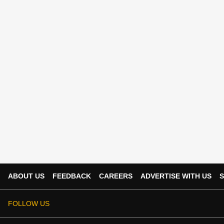
ABOUT US
FEEDBACK
CAREERS
ADVERTISE WITH US
S
FOLLOW US