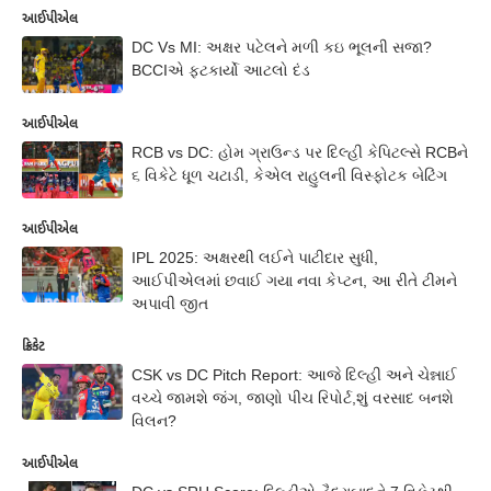
આઈપીએલ
DC Vs MI: અક્ષર પટેલને મળી કઇ ભૂલની સજા?
BCCIએ ફટકાર્યો આટલો દંડ
આઈપીએલ
RCB vs DC: હોમ ગ્રાઉન્ડ પર દિલ્હી કેપિટલ્સે RCBને
૬ વિકેટે ધૂળ ચટાડી, કેએલ રાહુલની વિસ્ફોટક બેટિંગ
આઈપીએલ
IPL 2025: અક્ષરથી લઈને પાટીદાર સુધી,
આઈપીએલમાં છવાઈ ગયા નવા કેપ્ટન, આ રીતે ટીમને
અપાવી જીત
ક્રિકેટ
CSK vs DC Pitch Report: આજે દિલ્હી અને ચેન્નાઈ
વચ્ચે જામશે જંગ, જાણો પીચ રિપોર્ટ,શું વરસાદ બનશે
વિલન?
આઈપીએલ