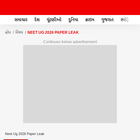
સમાચાર
દેશ
ચૂંટણીઓ
દુનિયા
ક્રાઇમ
ગુજરાત
સ્પોર્ટ્સ
હોમ
વિષય
NEET UG 2026 PAPER LEAK
Continues below advertisement
Neet Ug 2026 Paper Leak