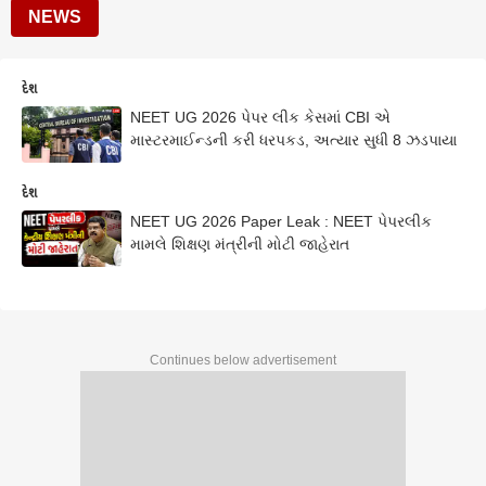
NEWS
દેશ
NEET UG 2026 પેપર લીક કેસમાં CBI એ
માસ્ટરમાઈન્ડની કરી ધરપકડ, અત્યાર સુધી 8 ઝડપાયા
દેશ
NEET UG 2026 Paper Leak : NEET પેપરલીક
મામલે શિક્ષણ મંત્રીની મોટી જાહેરાત
Continues below advertisement