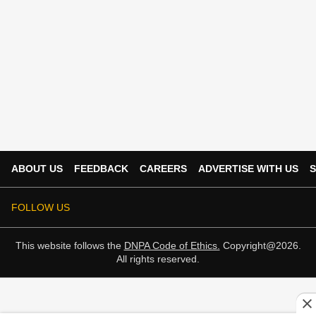
ABOUT US
FEEDBACK
CAREERS
ADVERTISE WITH US
S
FOLLOW US
This website follows the
DNPA Code of Ethics.
Copyright@2026.
All rights reserved.