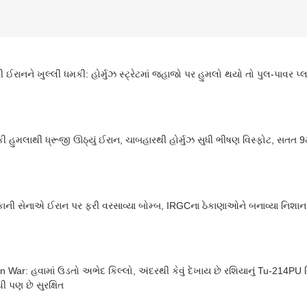
ની ઈરાનને ખુલ્લી ધમકી: હોર્મુઝ સ્ટ્રેટમાં જહાજો પર હુમલો થયો તો પુલ-પાવર પ્લા
ી હુમલાથી ધ્રૂજી ઊઠ્યું ઈરાન, ચાબહારથી હોર્મુઝ સુધી ભીષણ વિસ્ફોટ, સતત 9
ાની સેનાએ ઈરાન પર ફરી વરસાવ્યા બોમ્બ, IRGCના ઠેકાણાઓને બનાવ્યા નિશાન
n War: હવામાં ઉડતો અભેદ કિલ્લો, અંદરથી કેવું દેખાય છે રશિયાનું Tu-214PU 
ી પણ છે સુરક્ષિત