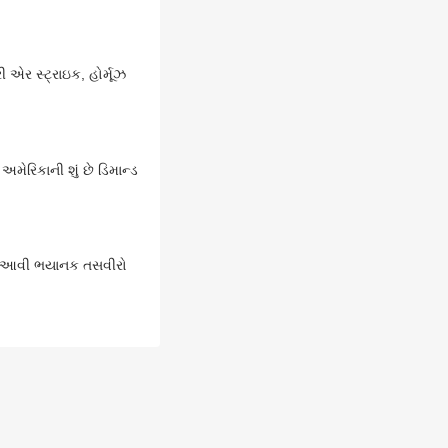
એર સ્ટ્રાઇક, હોર્મૂઝ
અમેરિકાની શું છે ડિમાન્ડ
થી આવી ભયાનક તસવીરો