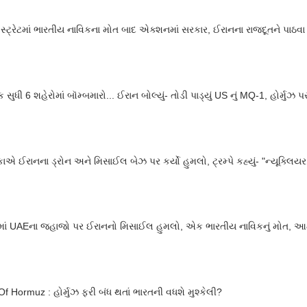
ંઝ સ્ટ્રેટમાં ભારતીય નાવિકના મોત બાદ એક્શનમાં સરકાર, ઈરાનના રાજદૂતને પાઠવ
સુધી 6 શહેરોમાં બૉમ્બમારો... ઈરાન બોલ્યું- તોડી પાડ્યું US નું MQ-1, હોર્મુઝ પર 
ાએ ઈરાનના ડ્રોન અને મિસાઈલ બેઝ પર કર્યો હુમલો, ટ્રમ્પે કહ્યું- "ન્યૂક્લિય
ુંઝમાં UAEના જહાજો પર ઈરાનનો મિસાઈલ હુમલો, એક ભારતીય નાવિકનું મોત, 
 Of Hormuz : હોર્મુઝ ફરી બંધ થતાં ભારતની વધશે મુશ્કેલી?