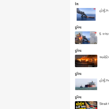
દેશ
હોર્મુ
દુનિયા
5 કલાક 
દુનિયા
અમેરિક
દુનિયા
હોર્મ
દુનિયા
Strait