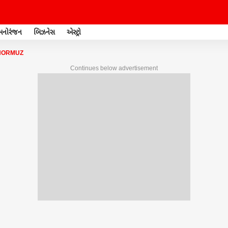
મનોરંજન
બિઝનેસ
એસ્ટ્રો
 HORMUZ
Continues below advertisement