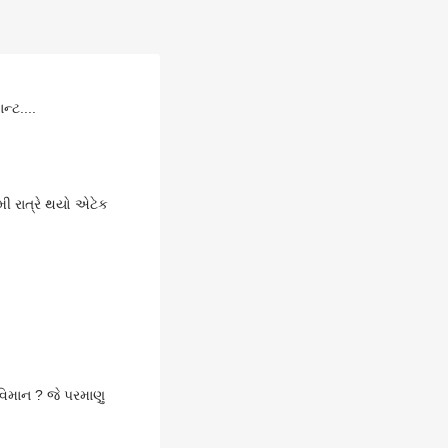
ન્ટ....
મી રાત્રે થયો એટેક
વિમાન ? જે પરમાણુ