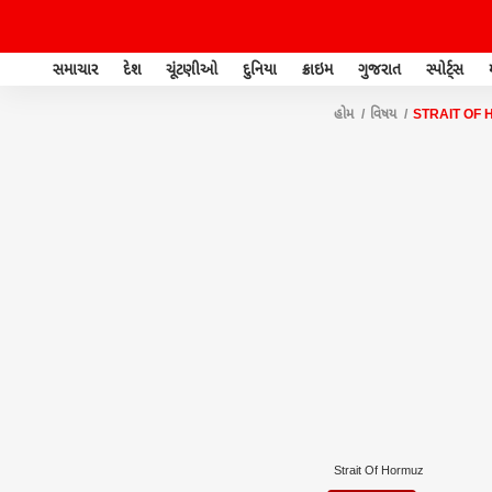
સમાચાર
દેશ
ચૂંટણીઓ
દુનિયા
ક્રાઇમ
ગુજરાત
સ્પોર્ટ્સ
હોમ
વિષય
STRAIT OF
Strait Of Hormuz