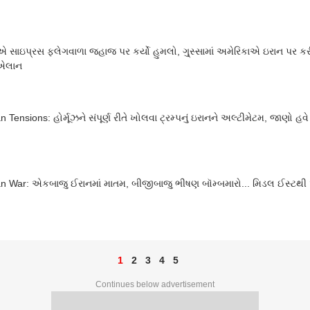
સાઇપ્રસ ફ્લેગવાળા જહાજ પર કર્યો હુમલો, ગુ્સ્સામાં અમેરિકાએ ઇરાન પર કરી 
 એલાન
n Tensions: હોર્મૂઝને સંપૂર્ણ રીતે ખોલવા ટ્રમ્પનું ઇરાનને અલ્ટીમેટમ, જાણો હવે 
an War: એકબાજુ ઈરાનમાં માતમ, બીજીબાજુ ભીષણ બૉમ્બમારો... મિડલ ઈસ્ટ
1
2
3
4
5
Continues below advertisement