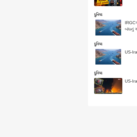
દુનિયા
IRGCએ 
બંધનું
દુનિયા
US-Ira
દુનિયા
US-Ir