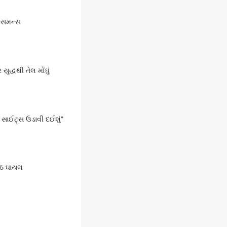
ા સમન્સ
યુદ્ધથી તેલ મોંઘું
ર સાઈટ્સ ઉડાવી દઈશું"
આઠ ઘાયલ