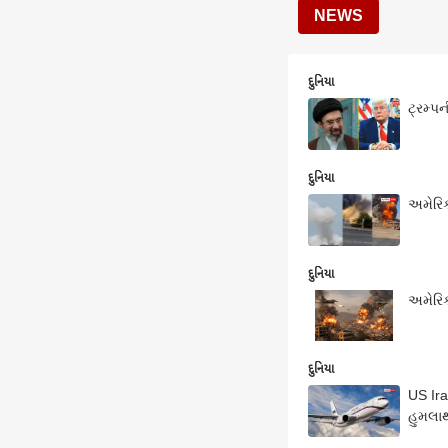
NEWS
દુનિયા
ટ્રમ્પ
દુનિયા
અમેરિક
દુનિયા
અમેરિક
દુનિયા
US Ira
હુમલાથ