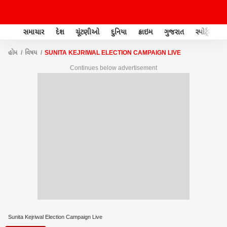
સમાચાર
દેશ
ચૂંટણીઓ
દુનિયા
ક્રાઇમ
ગુજરાત
સ્પોર્ટ્સ
હોમ
વિષય
SUNITA KEJRIWAL ELECTION CAMPAIGN LIVE
Continues below advertisement
Sunita Kejriwal Election Campaign Live