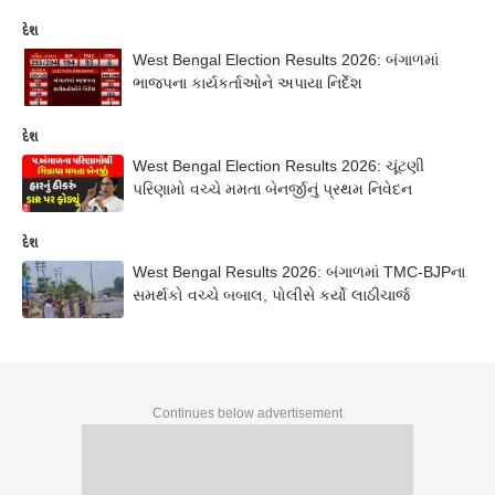
દેશ
West Bengal Election Results 2026: બંગાળમાં
ભાજપના કાર્યકર્તાઓને અપાયા નિર્દેશ
દેશ
West Bengal Election Results 2026: ચૂંટણી
પરિણામો વચ્ચે મમતા બેનર્જીનું પ્રથમ નિવેદન
દેશ
West Bengal Results 2026: બંગાળમાં TMC-BJPના
સમર્થકો વચ્ચે બબાલ, પોલીસે કર્યો લાઠીચાર્જ
Continues below advertisement