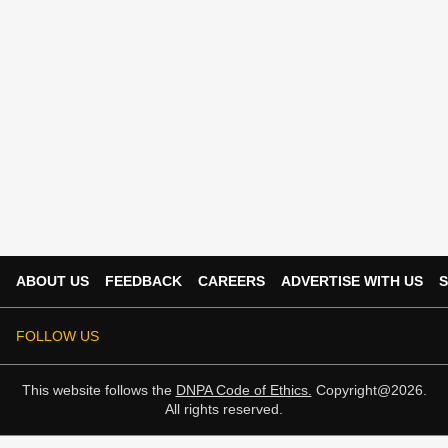
ABOUT US
FEEDBACK
CAREERS
ADVERTISE WITH US
S
FOLLOW US
This website follows the
DNPA Code of Ethics.
Copyright@2026.
All rights reserved.