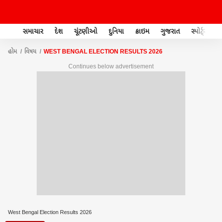
સમાચાર
દેશ
ચૂંટણીઓ
દુનિયા
ક્રાઇમ
ગુજરાત
સ્પોર્ટ્સ
હોમ
વિષય
WEST BENGAL ELECTION RESULTS 2026
Continues below advertisement
West Bengal Election Results 2026