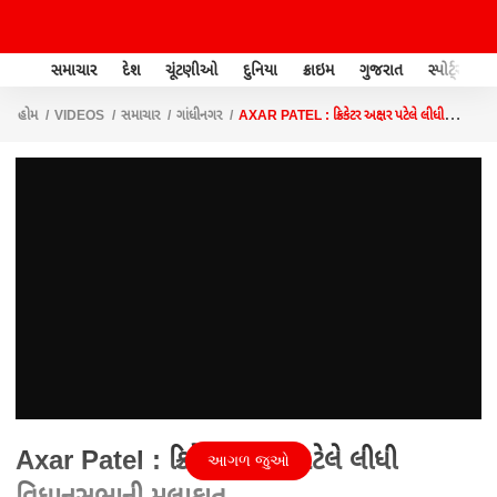
સમાચાર
દેશ
ચૂંટણીઓ
દુનિયા
ક્રાઇમ
ગુજરાત
સ્પોર્ટ્સ
હોમ
VIDEOS
સમાચાર
ગાંધીનગર
AXAR PATEL : ક્રિકેટર અક્ષર પટેલે લીધી
વિધાનસભાની મુલાકાત
Axar Patel : ક્રિકેટર અક્ષર પટેલે લીધી
આગળ જુઓ
વિધાનસભાની મુલાકાત