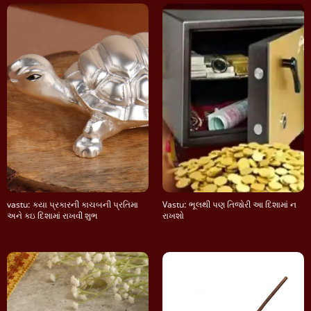
vastu: કયા પ્રકારની કાચબની પ્રતિમા
Vastu: ભૂલથી પણ તિજોરી આ દિશામાં ન
અને કઇ દિશામાં રાખવી શુભ
રાખશો