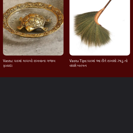
Vastu: ઘરમાં કાચબો રાખવાના ગજબ
Vastu Tips:ઘરમાં આ રીતે રાખશો ઝાડુ તો
ફાયદા
વધશે બરકત