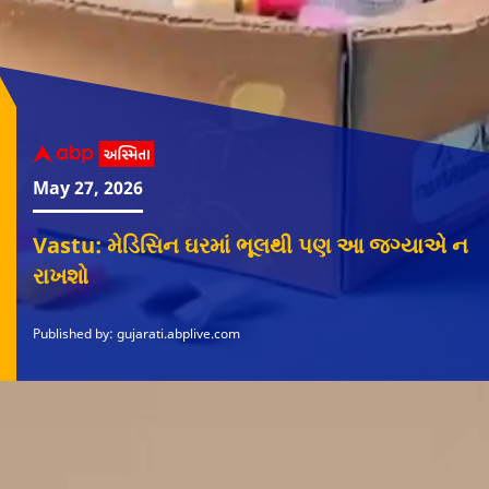
May 27, 2026
Vastu: મેડિસિન ઘરમાં ભૂલથી પણ આ જગ્યાએ ન
રાખશો
Published by: gujarati.abplive.com