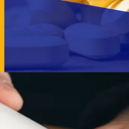
May 27, 2026
મેડિસિન ડાઇનિંગ ટેબલ પર ક્યારેય ન રાખશો
Published by: gujarati.abplive.com