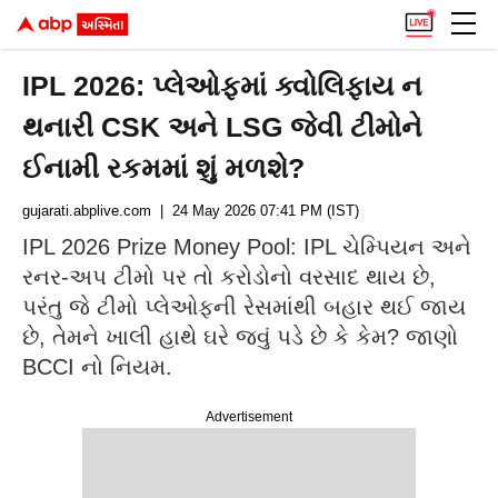
IPL 2026: પ્લેઓફમાં ક્વોલિફાય ન
થનારી CSK અને LSG જેવી ટીમોને
ઈનામી રકમમાં શું મળશે?
gujarati.abplive.com
| 24 May 2026 07:41 PM (IST)
IPL 2026 Prize Money Pool: IPL ચેમ્પિયન અને
રનર-અપ ટીમો પર તો કરોડોનો વરસાદ થાય છે,
પરંતુ જે ટીમો પ્લેઓફની રેસમાંથી બહાર થઈ જાય
છે, તેમને ખાલી હાથે ઘરે જવું પડે છે કે કેમ? જાણો
BCCI નો નિયમ.
Advertisement