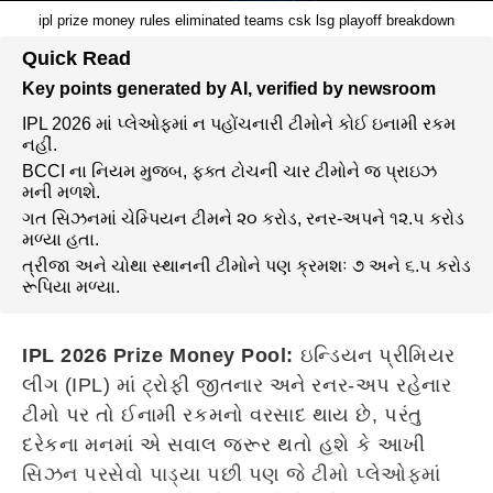
ipl prize money rules eliminated teams csk lsg playoff breakdown
Quick Read
Key points generated by AI, verified by newsroom
IPL 2026 માં પ્લેઓફમાં ન પહોંચનારી ટીમોને કોઈ ઇનામી રકમ
નહીં.
BCCI ના નિયમ મુજબ, ફક્ત ટોચની ચાર ટીમોને જ પ્રાઇઝ
મની મળશે.
ગત સિઝનમાં ચેમ્પિયન ટીમને ૨૦ કરોડ, રનર-અપને ૧૨.૫ કરોડ
મળ્યા હતા.
ત્રીજા અને ચોથા સ્થાનની ટીમોને પણ ક્રમશઃ ૭ અને ૬.૫ કરોડ
રૂપિયા મળ્યા.
IPL 2026 Prize Money Pool:
ઇન્ડિયન પ્રીમિયર
લીગ (IPL) માં ટ્રોફી જીતનાર અને રનર-અપ રહેનાર
ટીમો પર તો ઈનામી રકમનો વરસાદ થાય છે, પરંતુ
દરેકના મનમાં એ સવાલ જરૂર થતો હશે કે આખી
સિઝન પરસેવો પાડ્યા પછી પણ જે ટીમો પ્લેઓફમાં