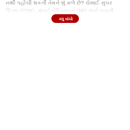
નથી પહોંચી શકતી તેમને શું મળે છે? ચેન્નાઈ સુપર
કિંગ્સ (CSK), મુંબઈ ઈન્ડિયન્સ (MI) અને લખનૌ
સુપર જાયન્ટ્સ (LSG) જેવી મોટી ટીમો જ્યારે
વધુ વાંચો
પ્લેઓફમાંથી બહાર છે, ત્યારે ફેન્સ એ જાણવા માંગે છે
કે શું આ ટીમો સાવ ખાલી હાથે ઘરે જશે? અહીં અમે
તમને પ્લેઓફમાં ન પહોંચનારી ટીમોની ઈનામી રકમ
અને ક્રિકેટ બોર્ડના નિયમો વિશેની તમામ વિગતો
જણાવીશું.
Continues below advertisement