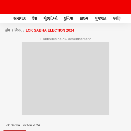
સમાચાર
દેશ
ચૂંટણીઓ
દુનિયા
ક્રાઇમ
ગુજરાત
સ્પોર્ટ્સ
હોમ
વિષય
LOK SABHA ELECTION 2024
Continues below advertisement
Lok Sabha Election 2024