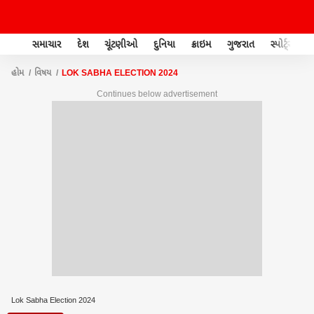
સમાચાર
દેશ
ચૂંટણીઓ
દુનિયા
ક્રાઇમ
ગુજરાત
સ્પોર્ટ્સ
હોમ
વિષય
LOK SABHA ELECTION 2024
Continues below advertisement
Lok Sabha Election 2024