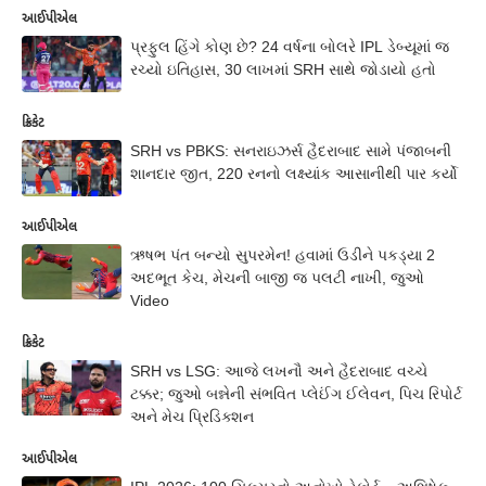
આઈપીએલ
પ્રફુલ હિંગે કોણ છે? 24 વર્ષના બોલરે IPL ડેબ્યૂમાં જ
રચ્યો ઇતિહાસ, 30 લાખમાં SRH સાથે જોડાયો હતો
ક્રિકેટ
SRH vs PBKS: સનરાઇઝર્સ હૈદરાબાદ સામે પંજાબની
શાનદાર જીત, 220 રનનો લક્ષ્યાંક આસાનીથી પાર કર્યો
આઈપીએલ
ઋષભ પંત બન્યો સુપરમેન! હવામાં ઉડીને પકડ્યા 2
અદભૂત કેચ, મેચની બાજી જ પલટી નાખી, જુઓ
Video
ક્રિકેટ
SRH vs LSG: આજે લખનૌ અને હૈદરાબાદ વચ્ચે
ટક્કર; જુઓ બન્નેની સંભવિત પ્લેઈંગ ઈલેવન, પિચ રિપોર્ટ
અને મેચ પ્રિડિક્શન
આઈપીએલ