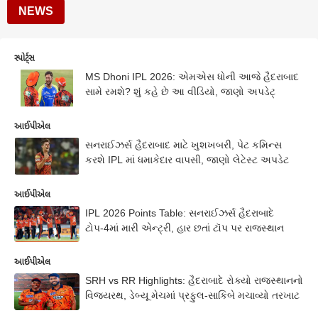
NEWS
સ્પોર્ટ્સ
MS Dhoni IPL 2026: એમએસ ધોની આજે હૈદરાબાદ
સામે રમશે? શું કહે છે આ વીડિયો, જાણો અપડેટ્
આઈપીએલ
સનરાઈઝર્સ હૈદરાબાદ માટે ખુશખબરી, પેટ કમિન્સ
કરશે IPL માં ધમાકેદાર વાપસી, જાણો લેટેસ્ટ અપડેટ
આઈપીએલ
IPL 2026 Points Table: સનરાઈઝર્સ હૈદરાબાદે
ટોપ-4માં મારી એન્ટ્રી, હાર છતાં ટૉપ પર રાજસ્થાન
આઈપીએલ
SRH vs RR Highlights: હૈદરાબાદે રોક્યો રાજસ્થાનનો
વિજયરથ, ડેબ્યૂ મેચમાં પ્રફુલ-સાકિબે મચાવ્યો તરખાટ