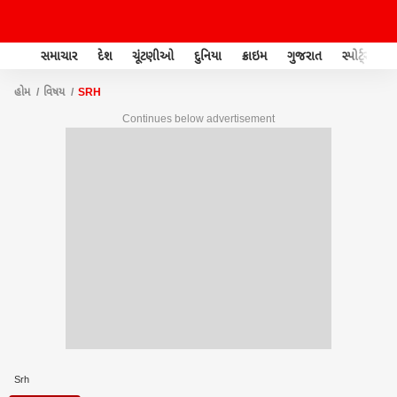
સમાચાર
દેશ
ચૂંટણીઓ
દુનિયા
ક્રાઇમ
ગુજરાત
સ્પોર્ટ્સ
હોમ
વિષય
SRH
Continues below advertisement
Srh