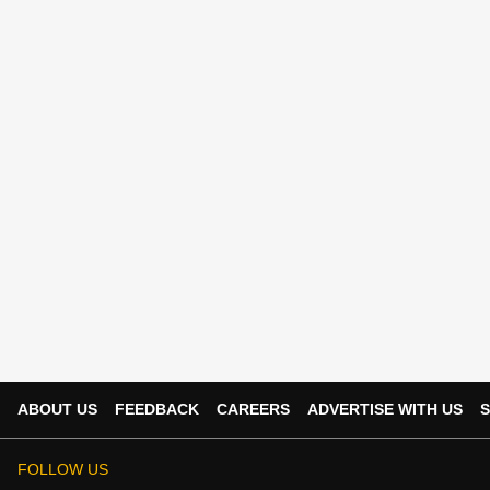
ABOUT US
FEEDBACK
CAREERS
ADVERTISE WITH US
S
FOLLOW US