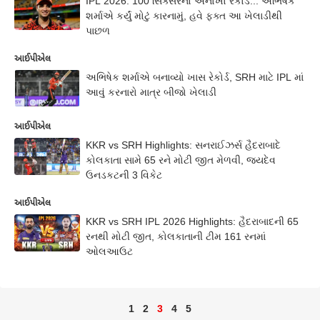
IPL 2026: 100 સિક્સરનો અનોખો રેકોર્ડ... અભિષેક
શર્માએ કર્યું મોટું કારનામું, હવે ફક્ત આ ખેલાડીથી
પાછળ
આઈપીએલ
અભિષેક શર્માએ બનાવ્યો ખાસ રેકોર્ડ, SRH માટે IPL માં
આવું કરનારો માત્ર બીજો ખેલાડી
આઈપીએલ
KKR vs SRH Highlights: સનરાઈઝર્સ હૈદરાબાદે
કોલકાતા સામે 65 રને મોટી જીત મેળવી, જયદેવ
ઉનડકટની 3 વિકેટ
આઈપીએલ
KKR vs SRH IPL 2026 Highlights: હૈદરાબાદની 65
રનથી મોટી જીત, કોલકાતાની ટીમ 161 રનમાં
ઓલઆઉટ
1
2
3
4
5