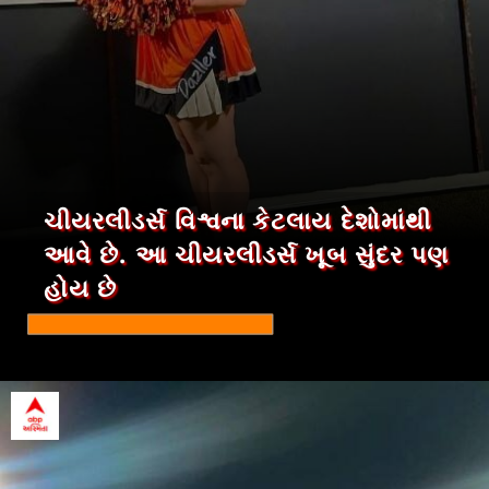
ચીયરલીડર્સ વિશ્વના કેટલાય દેશોમાંથી
આવે છે. આ ચીયરલીડર્સ ખૂબ સુંદર પણ
હોય છે