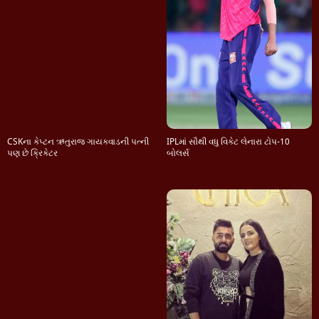
CSKના કેપ્ટન ઋતુરાજ ગાયકવાડની પત્ની
IPLમાં સૌથી વધુ વિકેટ લેનારા ટોપ-10
પણ છે ક્રિકેટર
બોલર્સ