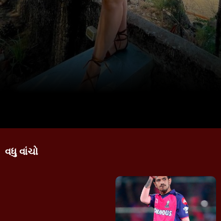
વધુ વાંચો