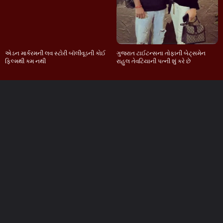
એડન માર્કરમની લવ સ્ટોરી બૉલીવૂડની કોઈ
ગુજરાત ટાઈટન્સના તોફાની બેટ્સમેન
ફિલ્મથી કમ નથી
રાહુલ તેવટિયાની પત્ની શું કરે છે