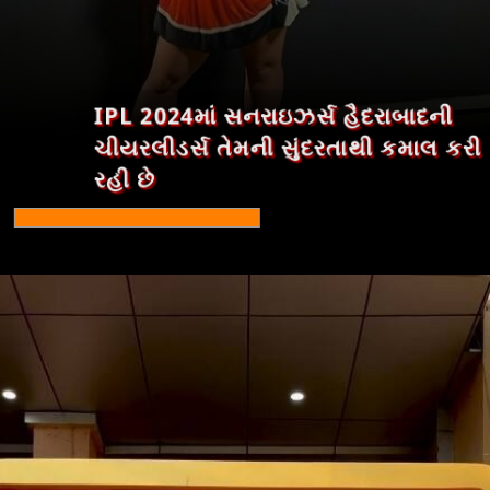
IPL 2024માં સનરાઇઝર્સ હૈદરાબાદની
ચીયરલીડર્સ તેમની સુંદરતાથી કમાલ કરી
રહી છે