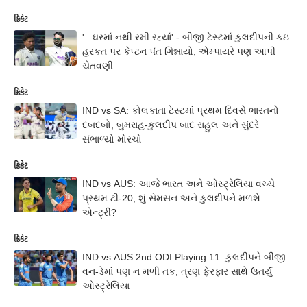
ક્રિકેટ
'...ઘરમાં નથી રમી રહ્યાં' - બીજી ટેસ્ટમાં કુલદીપની કઇ
હરકત પર કેપ્ટન પંત ગિન્નાયો, એમ્પાયરે પણ આપી
ચેતવણી
ક્રિકેટ
IND vs SA: કોલકાતા ટેસ્ટમાં પ્રથમ દિવસે ભારતનો
દબદબો, બુમરાહ-કુલદીપ બાદ રાહુલ અને સુંદરે
સંભાળ્યો મોરચો
ક્રિકેટ
IND vs AUS: આજે ભારત અને ઓસ્ટ્રેલિયા વચ્ચે
પ્રથમ ટી-20, શું સેમસન અને કુલદીપને મળશે
એન્ટ્રી?
ક્રિકેટ
IND vs AUS 2nd ODI Playing 11: કુલદીપને બીજી
વન-ડેમાં પણ ન મળી તક, ત્રણ ફેરફાર સાથે ઉતર્યું
ઓસ્ટ્રેલિયા