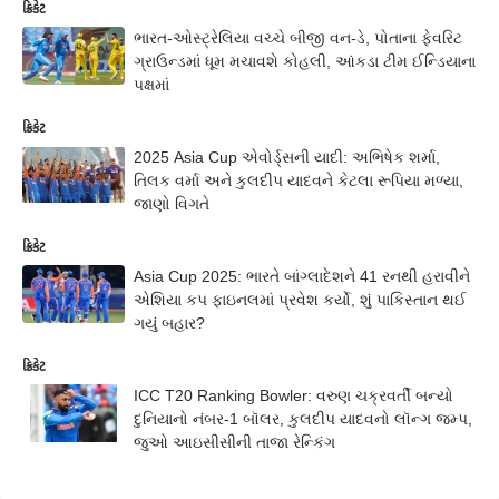
ક્રિકેટ
ભારત-ઓસ્ટ્રેલિયા વચ્ચે બીજી વન-ડે, પોતાના ફેવરિટ
ગ્રાઉન્ડમાં ધૂમ મચાવશે કોહલી, આંકડા ટીમ ઈન્ડિયાના
પક્ષમાં
ક્રિકેટ
2025 Asia Cup એવોર્ડ્સની યાદી: અભિષેક શર્મા,
તિલક વર્મા અને કુલદીપ યાદવને કેટલા રૂપિયા મળ્યા,
જાણો વિગતે
ક્રિકેટ
Asia Cup 2025: ભારતે બાંગ્લાદેશને 41 રનથી હરાવીને
એશિયા કપ ફાઇનલમાં પ્રવેશ કર્યો, શું પાકિસ્તાન થઈ
ગયું બહાર?
ક્રિકેટ
ICC T20 Ranking Bowler: વરુણ ચક્રવર્તી બન્યો
દુનિયાનો નંબર-1 બૉલર, કુલદીપ યાદવનો લૉન્ગ જમ્પ,
જુઓ આઇસીસીની તાજા રેન્કિંગ