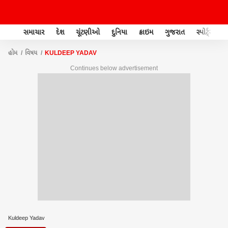
સમાચાર
દેશ
ચૂંટણીઓ
દુનિયા
ક્રાઇમ
ગુજરાત
સ્પોર્ટ્સ
હોમ
વિષય
KULDEEP YADAV
Continues below advertisement
Kuldeep Yadav