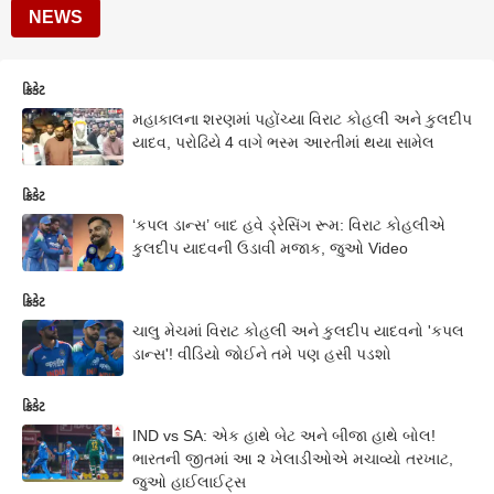
NEWS
ક્રિકેટ
મહાકાલના શરણમાં પહોંચ્યા વિરાટ કોહલી અને કુલદીપ
યાદવ, પરોઢિયે 4 વાગે ભસ્મ આરતીમાં થયા સામેલ
ક્રિકેટ
‘કપલ ડાન્સ’ બાદ હવે ડ્રેસિંગ રૂમ: વિરાટ કોહલીએ
કુલદીપ યાદવની ઉડાવી મજાક, જુઓ Video
ક્રિકેટ
ચાલુ મેચમાં વિરાટ કોહલી અને કુલદીપ યાદવનો 'કપલ
ડાન્સ'! વીડિયો જોઈને તમે પણ હસી પડશો
ક્રિકેટ
IND vs SA: એક હાથે બેટ અને બીજા હાથે બોલ!
ભારતની જીતમાં આ ૨ ખેલાડીઓએ મચાવ્યો તરખાટ,
જુઓ હાઈલાઈટ્સ