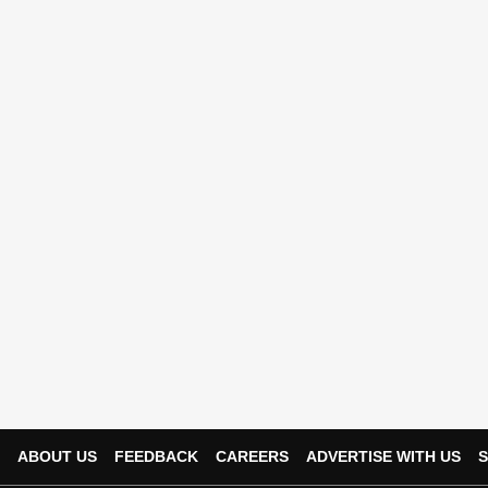
ABOUT US
FEEDBACK
CAREERS
ADVERTISE WITH US
S