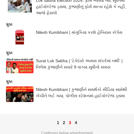
Lok sabha Election 2024: ફોર્મ ભરાયા બાદ સુરતમાં
હાઈવોલ્ટેજ ડ્રામા, કુંભાણીનું ફોર્મ માન્ય રહેશે કે નહીં,
આજે ફેંસલો
સુરત
Nilesh Kumbhani | માંગુકિયા કરશે હેબિયસ કોર્પસ
સુરત
Surat Lok Sabha | ‘ટેકેદારો અમારા સંપર્કમાં નથી’ |
નિલેશ કુંભાણીને સવારે 9 વાગ્યા સુધીનો સમય
સુરત
Nilesh Kumbhani | કુંભાણીને સમર્થકો મીડિયા સામેથી
ખેંચીને લઈ ગયા, પોલીસ સ્ટેશનમાં હાઈવોલ્ટેજ ડ્રામા
1
2
3
4
Continues below advertisement