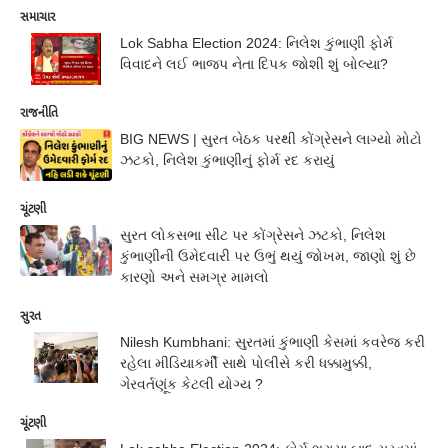
સમાચાર
Lok Sabha Election 2024: નિલેશ કુંભાણી ફોર્મ
વિવાદને લઈ ભાજપ નેતા દિપક જોશી શું બોલ્યા?
રાજનીતિ
BIG NEWS | સુરત બેઠક પરથી કોંગ્રેસને લાગ્યો મોટો
ઝટકો, નિલેશ કુંભાણીનું ફોર્મ રદ કરાયું
ચૂંટણી
સુરત લોકસભા સીટ પર કોંગ્રેસને ઝટકો, નિલેશ
કુંભાણીની ઉમેદવારી પર ઉભું થયું જોખમ, જાણો શું છે
કારણો અને સમગ્ર મામલો
સુરત
Nilesh Kumbhani: સુરતમાં કુંભાણી કેસમાં કવરેજ કરી
રહેલા મીડિયાકર્મી સાથે પોલીસે કરી ધક્કામુક્કી,
ગેરવર્તણૂંક કેટલી યોગ્ય ?
ચૂંટણી