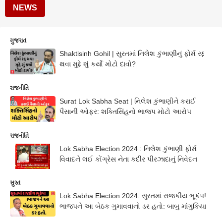
NEWS
ગુજરાત
Shaktisinh Gohil | સુરતમાં નિલેશ કુંભાણીનું ફોર્મ રદ્દ
થવા મુદ્દે શું કર્યો મોટો દાવો?
રાજનીતિ
Surat Lok Sabha Seat | નિલેશ કુંભાણીને કરાઈ
પૈસાની ઓફર: શક્તિસિંહનો ભાજપ મોટો આરોપ
રાજનીતિ
Lok Sabha Election 2024 : નિલેશ કુંભાણી ફોર્મ
વિવાદને લઈ કોંગ્રેસ નેતા કદીર પીરઝાદાનું નિવેદન
સુરત
Lok Sabha Election 2024: સુરતમાં રાજકીય ભૂકંપ!
ભાજપને આ બેઠક ગુમાવવાનો ડર હતો: બાબુ માંગુકિયા