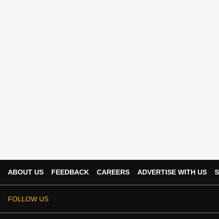
ABOUT US
FEEDBACK
CAREERS
ADVERTISE WITH US
S
FOLLOW US