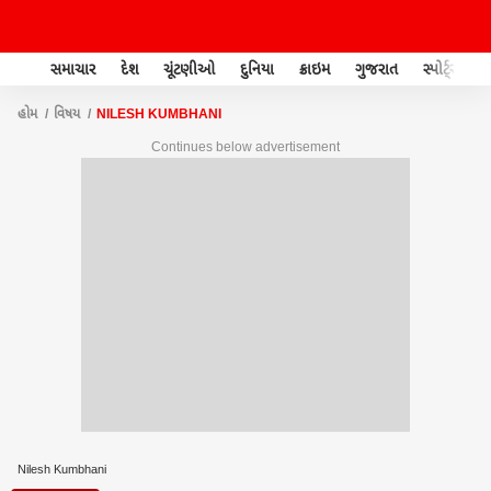
સમાચાર
દેશ
ચૂંટણીઓ
દુનિયા
ક્રાઇમ
ગુજરાત
સ્પોર્ટ્સ
હોમ
વિષય
NILESH KUMBHANI
Continues below advertisement
Nilesh Kumbhani