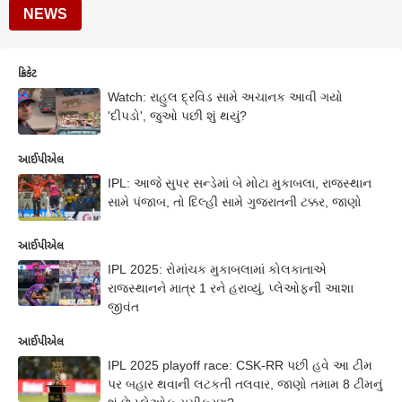
NEWS
ક્રિકેટ
Watch: રાહુલ દ્રવિડ સામે અચાનક આવી ગયો
'દીપડો', જુઓ પછી શું થયું?
આઈપીએલ
IPL: આજે સુપર સન્ડેમાં બે મોટા મુકાબલા, રાજસ્થાન
સામે પંજાબ, તો દિલ્હી સામે ગુજરાતની ટક્કર, જાણો
આઈપીએલ
IPL 2025: રોમાંચક મુકાબલામાં કોલકાતાએ
રાજસ્થાનને માત્ર 1 રને હરાવ્યું, પ્લેઓફની આશા
જીવંત
આઈપીએલ
IPL 2025 playoff race: CSK-RR પછી હવે આ ટીમ
પર બહાર થવાની લટકતી તલવાર, જાણો તમામ 8 ટીમનું