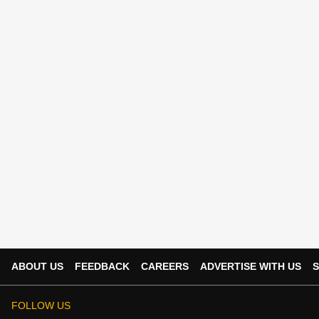
ABOUT US
FEEDBACK
CAREERS
ADVERTISE WITH US
S
FOLLOW US