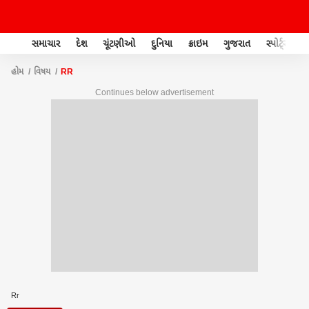
સમાચાર
દેશ
ચૂંટણીઓ
દુનિયા
ક્રાઇમ
ગુજરાત
સ્પોર્ટ્સ
હોમ
વિષય
RR
Continues below advertisement
Rr