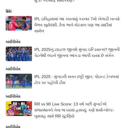
શું છે પ્લેઓફ સમીકરણ?
ક્રિકેટ
IPL ઇતિહાસમાં આ કારનામું કરનાર 7મો ખેલાડી બન્યો
વૈભવ સૂર્યવંશી, રૈના અને વોટસન પણ આ યાદીમાં
સામેલ
આઈપીએલ
IPL 2025નું ટાઇટલ જીતશે મુંબઇ ઇન્ડિયન્સ? જીતની
પેટર્નથી લઇને જીતના આંકડા આપી રહ્યા છે સંકેત
આઈપીએલ
IPL 2025 : મુંબઇની સતત છઠ્ઠી જીત, પોઇન્ટ ટેબલમાં
ટૉપ પર પહોંચી ટીમ
આઈપીએલ
RR vs MI Live Score: 13 વર્ષ પછી મુંબઈએ
રાજસ્થાનને તેના જ ઘરમાં હરાવ્યું, કર્ણ શર્મા-બોલ્ટ-
બુમરાહ સામે RR ઘૂંટણિયે
આઈપીએલ