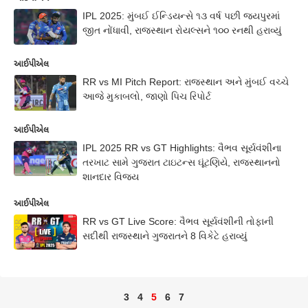
IPL 2025: મુંબઈ ઈન્ડિયન્સે ૧૩ વર્ષ પછી જયપુરમાં
જીત નોંધાવી, રાજસ્થાન રોયલ્સને ૧૦૦ રનથી હરાવ્યું
આઈપીએલ
RR vs MI Pitch Report: રાજસ્થાન અને મુંબઈ વચ્ચે
આજે મુકાબલો, જાણો પિચ રિપોર્ટ
આઈપીએલ
IPL 2025 RR vs GT Highlights: વૈભવ સૂર્યવંશીના
તરખાટ સામે ગુજરાત ટાઇટન્સ ઘૂંટણિયે, રાજસ્થાનનો
શાનદાર વિજય
આઈપીએલ
RR vs GT Live Score: વૈભવ સૂર્યવંશીની તોફાની
સદીથી રાજસ્થાને ગુજરાતને 8 વિકેટે હરાવ્યું
3
4
5
6
7