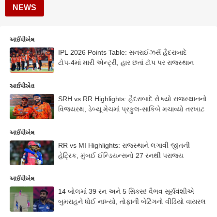
NEWS
આઈપીએલ
IPL 2026 Points Table: સનરાઈઝર્સ હૈદરાબાદે
ટોપ-4માં મારી એન્ટ્રી, હાર છતાં ટૉપ પર રાજસ્થાન
આઈપીએલ
SRH vs RR Highlights: હૈદરાબાદે રોક્યો રાજસ્થાનનો
વિજયરથ, ડેબ્યૂ મેચમાં પ્રફુલ-સાકિબે મચાવ્યો તરખાટ
આઈપીએલ
RR vs MI Highlights: રાજસ્થાને લગાવી જીતની
હેટ્રિક, મુંબઈ ઈન્ડિયન્સનો 27 રનથી પરાજય
આઈપીએલ
14 બોલમાં 39 રન અને 5 સિક્સ! વૈભવ સૂર્યવંશીએ
બુમરાહને ધોઈ નાખ્યો, તોફાની બેટિંગનો વીડિયો વાયરલ