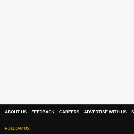
ABOUT US
FEEDBACK
CAREERS
ADVERTISE WITH US
S
FOLLOW US