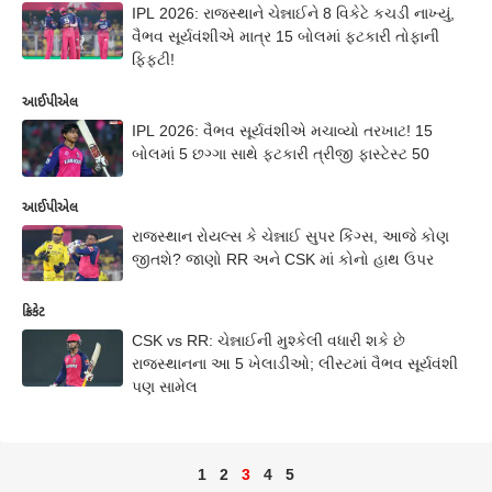
IPL 2026: રાજસ્થાને ચેન્નાઈને 8 વિકેટે કચડી નાખ્યું,
વૈભવ સૂર્યવંશીએ માત્ર 15 બોલમાં ફટકારી તોફાની
ફિફ્ટી!
આઈપીએલ
IPL 2026: વૈભવ સૂર્યવંશીએ મચાવ્યો તરખાટ! 15
બોલમાં 5 છગ્ગા સાથે ફટકારી ત્રીજી ફાસ્ટેસ્ટ 50
આઈપીએલ
રાજસ્થાન રોયલ્સ કે ચેન્નાઈ સુપર કિંગ્સ, આજે કોણ
જીતશે? જાણો RR અને CSK માં કોનો હાથ ઉપર
ક્રિકેટ
CSK vs RR: ચેન્નાઈની મુશ્કેલી વધારી શકે છે
રાજસ્થાનના આ 5 ખેલાડીઓ; લીસ્ટમાં વૈભવ સૂર્યવંશી
પણ સામેલ
1
2
3
4
5