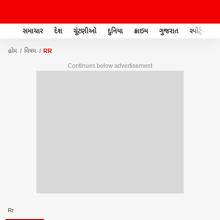
સમાચાર
દેશ
ચૂંટણીઓ
દુનિયા
ક્રાઇમ
ગુજરાત
સ્પોર્ટ્સ
હોમ
વિષય
RR
Continues below advertisement
Rr