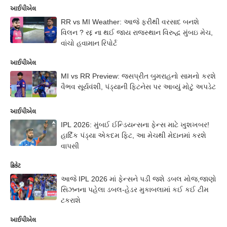
આઈપીએલ
RR vs MI Weather: આજે ફરીથી વરસાદ બનશે
વિલન ? રદ્દ ના થઈ જાય રાજસ્થાન વિરુદ્ધ મુંબઇ મેચ,
વાંચો હવામાન રિપોર્ટ
આઈપીએલ
MI vs RR Preview: જસપ્રીત બુમરાહનો સામનો કરશે
વૈભવ સૂર્યવંશી, પંડ્યાની ફિટનેસ પર આવ્યું મોટું અપડેટ
આઈપીએલ
IPL 2026: મુંબઈ ઈન્ડિયન્સના ફેન્સ માટે ખુશખબર!
હાર્દિક પંડ્યા એકદમ ફિટ, આ મેચથી મેદાનમાં કરશે
વાપસી
ક્રિકેટ
આજે IPL 2026 માં ફેન્સને પડી જશે ડબલ મોજ,જાણો
સિઝનના પહેલા ડબલ-હેડર મુકાબલામાં કઈ કઈ ટીમ
ટકરાશે
આઈપીએલ