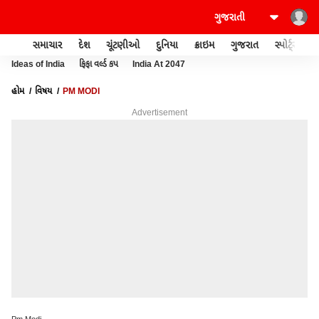
સમાચાર
દેશ
ચૂંટણીઓ
દુનિયા
ક્રાઇમ
ગુજરાત
સ્પોર્ટ્સ
Ideas of India
ફિફા વર્લ્ડ કપ
India At 2047
હોમ
વિષય
PM MODI
Advertisement