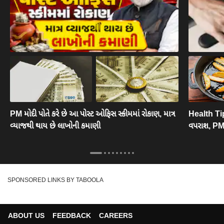
PM મોદી પોતે કરે છે આ પોસ્ટ ઓફિસ સ્કીમમાં રોકાણ, માત્ર
Health Tip
વ્યાજથી થાય છે લાખોની કમાણી
વપરાશ, PM 
SPONSORED LINKS BY TABOOLA
ABOUT US
FEEDBACK
CAREERS