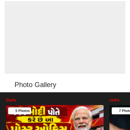
Photo Gallery
બિઝનેસ
આરોગ્ય
5 Photos
7 Phot