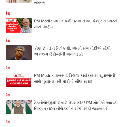
સમન્સ
દેશ
PM Modi : પેપરલીકની ઘટના રોકવા કેન્દ્ર સરકારનો
મોટો નિર્ણય
દેશ
કોણ છે નંદન નિલેકણી, જેમને PM મોદીએ સોંપી
એક્ઝામ રિફૉર્મ્સની જવાબદારી
દેશ
PM Modi: વાઇબ્રન્ટ વિલેજ કાર્યક્રમમાં યુવાઓની
સાથે પ્રધાનમંત્રી મોદીનો સીધો સંવાદ
દેશ
ટેકનોલોજીથી રોકાશે પેપર લીક! PM મોદીએ આઈટી
નિષ્ણાંત નંદન નીલેકણીને સોંપી મોટી જવાબદારી
દેશ