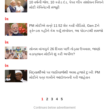
10 વર્ષની જેલ, 10 કરોડ દંડ, પેપર લીક સંશોધન બિલને
મોદી કેબિનેટની મંજૂરી
દેશ
PM મોદીએ રાત્રે 11:52 શેર કર્યો વીડિયો, Gen Zને
ફ્રેન્ડસ કહીને કેમ કર્યું સંબોધન, આ પોઇન્ટથી સમજો
દેશ
સોનમ વાંગચુકે 26 દિવસ પછી તોડ્યા ઉપવાસ, જાણો
વડાપ્રધાન મોદીને શું કરી અપીલ?
દેશ
વિદ્યાર્થીઓ પર લાઠીચાર્જથી અન્ના હજારે દુઃખી: PM
મોદીને પત્ર લખીને આંદોલનની કરી જાહેરાત
1
2
3
4
5
Continues below advertisement