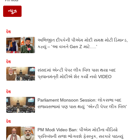
Pm Modi
ન્યૂઝ
દેશ
અભિજીત દીપકેની પીએમ મોદી સમક્ષ મોટી ડિમાન્ડ,
કહ્યું – 'આ વખતે Gen Z માટે.....'
દેશ
સંસદમાં એન્ટી પેપર લીક બિલ પાસ થયા બાદ
પ્રધાનમંત્રી મોદીએ શેર કર્યો નવો VIDEO
દેશ
Parliament Monsoon Session: લોકસભા બાદ
રાજ્યસભામાં પણ પાસ થયું 'એન્ટી પેપર લીક બિલ'
દેશ
PM Modi Video Ban: પીએમ મોદીના વીડિયો
પ્રતિબંધની સજા ભોગવશે ફેસબુક, સરકારે પાઠવ્યું