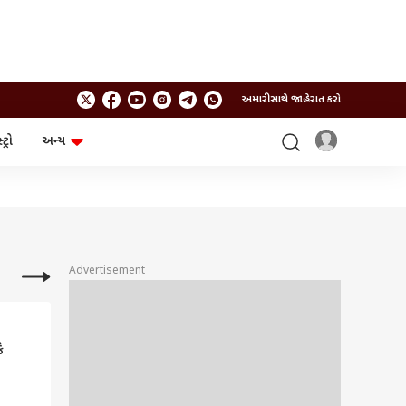
અમારી સાથે જાહેરાત કરો
ટ્રો
અન્ય
ટેકનોલોજી
ચૂંટણી
ગેજેટ
ઓટો
બજેટ
Advertisement
ે