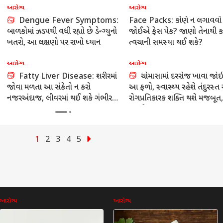
આરોગ્ય
આરોગ્ય
Health checkup: વર્ષમાં ત્રણ હેલ્થ
Chia Seeds: વધુ પડતા ચિયા સીડ
ચેકઅપ ઘટાડી શકે છે હોસ્પિટલનો ખર્ચ,
સેવન સ્વાસ્થ્યને પહોંચાડી શકે છે મ
રિપોર્ટમાં ખુલાસો
નુકસાન, જાણી લો તેના સાઇડ ઇફેક
આરોગ્ય
આરોગ્ય
Health Tips: શ્રાવણ મહિનામાં કઈ
સવારે ખાલી પેટ રોજ 2 બદા
કઈ વસ્તુઓ ન ખાવી જોઈએ? જાણો શું
ખાવાથી શું થશે? જાણીને તમે પણ 
કહે છે ડોક્ટર
જશો
1
2
3
4
5
આરોગ્ય
આરોગ્ય