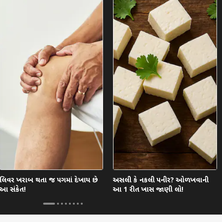
લિવર ખરાબ થતા જ પગમાં દેખાય છે
અસલી કે નકલી પનીર? ઓળખવાની
આ સંકેત!
આ 1 રીત ખાસ જાણી લો!