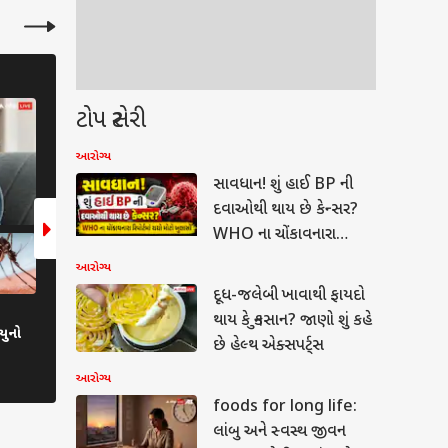
આરોગ્ય
આરોગ્ય
ટોપ સ્ટોરી
6 Photos
6 Photos
આરોગ્ય
સાવધાન! શું હાઈ BP ની
દવાઓથી થાય છે કેન્સર?
WHO ના ચોંકાવનારા
રિપોર્ટમાં થયો મોટો ખુલાસો
આરોગ્ય
દૂધ-જલેબી ખાવાથી ફાયદો
બાળકોમાં ચાંદીપુરા વાયરસનો કેમ છે
Fatty Liver Disease: શ
થાય કે નુકસાન? જાણો શું કહે
યુનો
સૌથી વધુ ખતરો?
મળતા આ સંકેતો ન કરો ન
છે હેલ્થ એક્સપર્ટ્સ
લીવરમાં થઈ શકે ગંભીર નુ
ાન વિભાગની લેટેસ્ટ
આરોગ્ય
હી: 7 દિવસ સતત આ
યોમાં તૂટી પડશે મુશળધાર
ાત
foods for long life:
ાદ
લાંબુ અને સ્વસ્થ જીવન