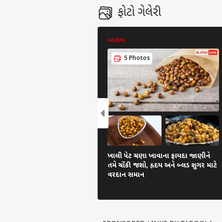
ફોટો ગેલેરી
આરોગ્ય
5 Photos
પર્સનલ 
ટોપ
હેલો ગેસ્ટ
ગુજર
અમારી સાથે જાહેરાત કરો
અમારા વિશે
ખાલી પેટ ચણા ખાવાના ફાયદા જાણીને
અભિપ્રાય મોકલો
તમે ચોંકી જશો, હૃદય અને બ્લડ શુગર માટે
વરદાન સમાન
કરિયર
નાશિક
અમારો સંપર્ક કરો
ભૂકં
ધ્રૂજ
ક્રિકેટ
પ્રાઈવસી પોલિસી
આંચ