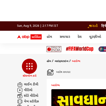
ગુજરાતી
हिं
Sun, Aug 9, 2026 | 2:17 PM IST
હોમ
સમાચાર
દેશ
ચૂંટણીઓ
સમાચાર
મનોરંજન
લાઇફ
દેશ
બોલિવૂડ
આરોગ
દેશ
ક્રિકેટ
બોલિવૂડ
ધર્મ-જ્યોતિષ
દુનિયા
આઈપીએલ
ટેલીવિઝન
રાજકોટ
ટેલીવિઝન
મહિલ
રાજકોટ
સુરત
વડોદરા
હોમ
લાઇફસ્ટાઇલ
આરોગ્ય
વડોદરા
બ્રાન્ડવાયર
જામનગર
જામનગર
અમદાવાદ
સુરત
રાજનીતિ
આરોગ્ય સમાચાર
શોધખોળ કરો
લાઈવ ટીવી
આરોગ્ય
વીડિયો
શૉર્ટ વીડિયો
વેબ સ્ટૉરીઝ