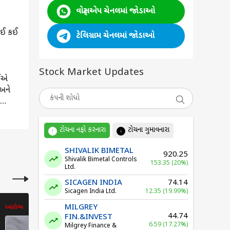
વોટ્સએપ ચેનલમાં જોડાઓ
્સનું
ોટું
ટેલિગ્રામ ચેનલમાં જોડાઓ
્ટ્સ
Stock Market Updates
મ
ચોંકી
ટોચના નફો કરનારા
ટોચના ગુમાવનારા
↑
↓
SHIVALIK BIMETAL
920.25
Shivalik Bimetal Controls
153.35 (20%)
Ltd.
SICAGEN INDIA
74.14
Sicagen India Ltd.
12.35 (19.99%)
MILGREY
આરોગ્ય
આરોગ્ય
44.74
FIN.&INVEST
6.59 (17.27%)
Milgrey Finance &