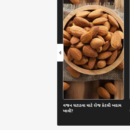
વજન ઘટાડવા માટે રોજ કેટલી બદામ
ખાવી?