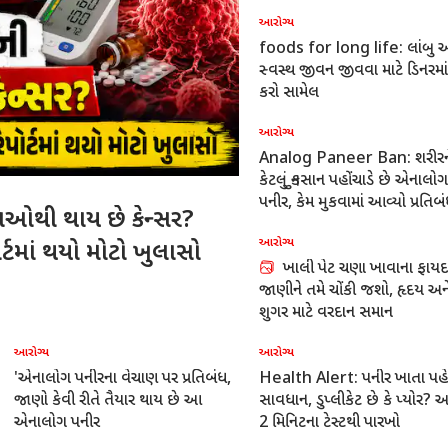
આરોગ્ય
foods for long life: લાંબુ અને
સ્વસ્થ જીવન જીવવા માટે ડિનરમાં 
કરો સામેલ
આરોગ્ય
Analog Paneer Ban: શરીરન
કેટલું નુકસાન પહોંચાડે છે એનાલોગ
પનીર, કેમ મુકવામાં આવ્યો પ્રતિબ
વાઓથી થાય છે કેન્સર?
આરોગ્ય
્ટમાં થયો મોટો ખુલાસો
ખાલી પેટ ચણા ખાવાના ફાયદ
જાણીને તમે ચોંકી જશો, હૃદય અન
શુગર માટે વરદાન સમાન
આરોગ્ય
આરોગ્ય
કાચા પપૈયાનું સેવન સ્વાસ્થ્ય માટે
દરરોજ રાત્રે બે એલચીનું સેવન
વરદાન સમાન, જાણો શું લાભ થશે
કરવાથી સ્વાસ્થ્યમાં શું થાય? ફાય
જાણી ચોંકી જશો