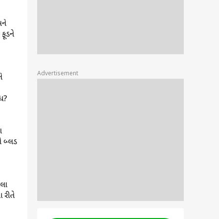
ફૂડને
Advertisement
ે
ંધ?
ા
ે બ્લડ
દા