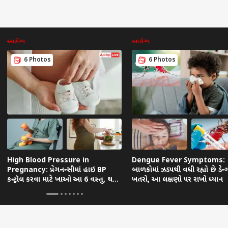
આરોગ્ય
આરોગ્ય
6 Photos
6 Photos
કોર્નર
 આર્ટિકલ્સ
ટોપ રીલ્સ
ાત
દેશ
ગુજરાત
દેશ
High Blood Pressure in
Dengue Fever Symptoms:
Pregnancy: પ્રેગનન્સીમાં હાઇ BP
બાળકોમાં ઝડપથી વધી રહ્યો છે ડેન્ગ્
કન્ટ્રૉલ કરવા માટે ખાઓ આ 6 વસ્તુ, થશે
ખતરો, આ લક્ષણો પર રાખો ધ્યાન
માં 4.3ની તીવ્રતાના
આવતીકાલનું હવામાનઃ કાલે
આગામી 48 કલાકમાં આ 10
હવામ
ફાયદો
પથી દક્ષિણ ગુજરાતની ધરા
15 રાજ્યોમાં ભારેથી અતિભારે
જિલ્લામાં વીજળીના કડાકા
આગા
ી: સાપુતારામાં 3.6નો
વરસાદની આગાહી, સાવચેત
ક્રિકેટ
સાથે વરસાદ તૂટી પડશે, જાણો
ક્રાઇમ
રાજ્
ગુજર
કો
રહેવા IMD નું એલર્ટ
IMD ની આગાહી
વરસ