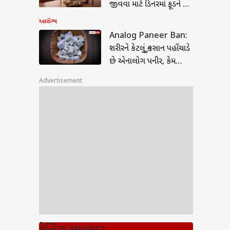
જીવવા માટે ડિનરમાં ફૂડને કરો
સામેલ
આરોગ્ય
Analog Paneer Ban:
ાવાદ સહિત આ
શરીરને કેટલું નુકસાન પહોંચાડે
્લાઓમાં 3 દિવસ
ાદની આગાહી: જાણો
છે એનાલોગ પનીર, કેમ
ાન વિભાગનું બુલેટિન
મુકવામાં આવ્યો પ્રતિબંધ?
Advertisement