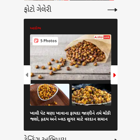
ફોટો ગેલેરી
આરોગ્ય
આરોગ્ય
6 Pho
5 Photos
High Bloo
ખાલી પેટ ચણા ખાવાના ફાયદા જાણીને તમે ચોંકી
પ્રેગનન્સીમા
જશો, હૃદય અને બ્લડ શુગર માટે વરદાન સમાન
આ 6 વસ્તુ, 