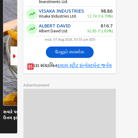
Investments Ltd.
VISAKA INDUSTRIES
98.86
Visaka Industries Ltd.
12.74 (14.79%)
ALBERT DAVID
816.7
Albert David Ltd.
92.85 (12.83%)
અપડેટ: 07-Aug-2026, 03:55 pm (IST)
மேலும் காண்க
દ્વારા સંચાલિત
દલાલ સ્ટ્રીટ ઇન્વેસ્ટમેન્ટ જર્નલ
Advertisement
સવારે પલાળેલા કિસમિસ ખાવાના 5
શું તમે ખોટા સમયે કેળા ખાઓ છો?
ઉત્તમ ફાયદા!
જાણો સાચો સમય!