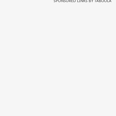
SPONSORED LINKS BY TABOOLA
6, 6,
ટેસ્
LOGIN
મચાવ
રિએ