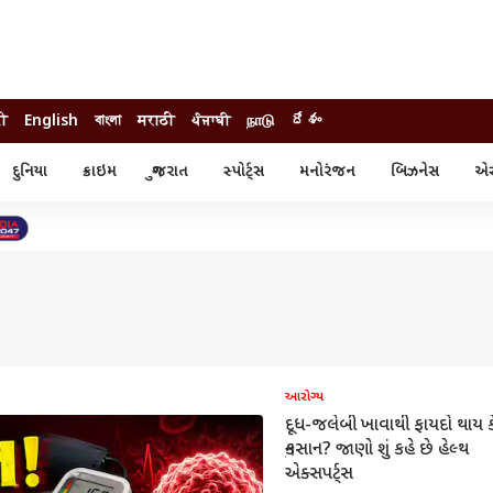
दी
English
বাংলা
मराठी
ਪੰਜਾਬੀ
நாடு
దేశం
દુનિયા
ક્રાઇમ
ગુજરાત
સ્પોર્ટ્સ
મનોરંજન
બિઝનેસ
એસ્
સ્ટાઇલ
એસ્ટ્રો
સ્પોર્ટ્સ
્ય
ધર્મ-જ્યોતિષ
ક્રિકેટ
ા
આઈપીએલ
ખેતીવાડી
આરોગ્ય
દૂધ-જલેબી ખાવાથી ફાયદો થાય ક
નુકસાન? જાણો શું કહે છે હેલ્થ
એક્સપર્ટ્સ