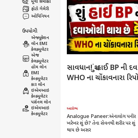
મૂવી સમીક્ષા
ફોટો ગેલેરી
ઓપિનિયન
ઉપયોગી
એજ્યૂકેશન
લૉન EMI
કેલક્યૂલેટર
એજ
કેલક્યૂલેટર
સાવધાન! શું હાઈ BP ની દ
હૉમ લૉન
EMI
WHO ના ચોંકાવનારા રિપોર
કેલ્ક્યૂલેટર
કાર લૉન
ઇએમઆઇ
કેલ્ક્યૂલેટર
પર્સનલ લૉન
ઇએમઆઇ
રોગ્ય
આરોગ્ય
કેલ્ક્યૂલેટર
ealth Alert: પનીર ખાતા પહેલા
Uric Acid: આ ભૂલોના કારણે સતત
ાવધાન, ડુપ્લીકેટ છે કે પ્યોર? આ રીતે
વધે છે યુરિક એસિડ, આ રીતે ઘટાડો
2 મિનિટના ટેસ્ટથી પારખો