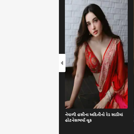
નેપાળી હસીના અદિતીનો રેડ સાડીમાં
હોટનેસભર્યો લૂક