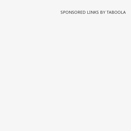
SPONSORED LINKS BY TABOOLA
NEE
નિષ
LOGIN
પ્રશ્
મોટો