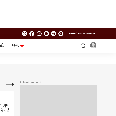
અમારી સાથે જાહેરાત કરો
ટ્રો
અન્ય
ટેકનોલોજી
ચૂંટણી
ગેજેટ
ઓટો
બજેટ
Advertisement
ુનમુન
ીરો થઈ