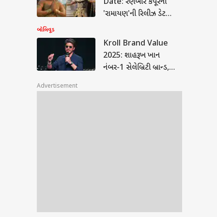
Date: રણબીર કપૂરની
'રામાયણ'ની રિલીઝ ડેટ
કન્ફર્મ: જાણો ક્યારે
બોલિવૂડ
-ચાંદીના ભાવમાં ઉછાળો:
સિનેમાઘરોમાં જોવા મળશે
Kroll Brand Value
ેરેટ સોનું 1.50 લાખ
2025: શાહરૂખ ખાન
, ચાંદીમાં પણ ઉછાળો!
ો આજના ભાવ
નંબર-1 સેલેબ્રિટી બ્રાન્ડ,
વિરાટને પછાડીને બીજા નંબરે
Advertisement
પહોંચ્યો રણવીર સિંહ