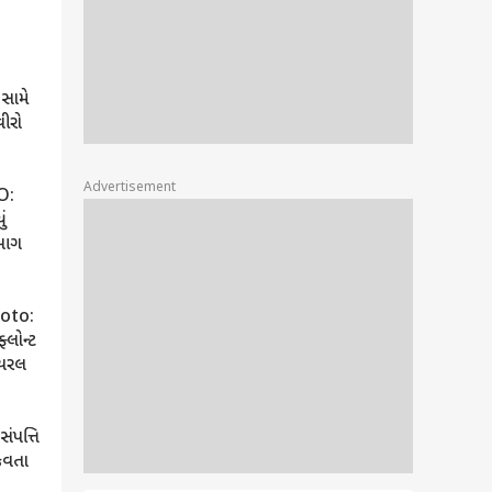
 સામે
વીરો
Advertisement
O:
ું
 આગ
oto:
ફ્લોન્ટ
ાયરલ
O:
યા કિલર