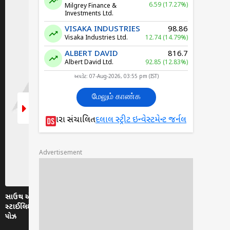
6.59 (17.27%)
Milgrey Finance &
Investments Ltd.
VISAKA INDUSTRIES
98.86
Visaka Industries Ltd.
12.74 (14.79%)
ALBERT DAVID
816.7
Albert David Ltd.
92.85 (12.83%)
અપડેટ: 07-Aug-2026, 03:55 pm (IST)
மேலும் காண்க
દ્વારા સંચાલિત
દલાલ સ્ટ્રીટ ઇન્વેસ્ટમેન્ટ જર્નલ
Advertisement
સાઉથ એક્ટ્રેસ ઈશાન્યા મહેશ્વરીએ
સાઉથ એક્ટ્રેસ ઈશા રેબ્બાનું બ્લેક
સ્ટાઈલિશ યલ્લો ડ્રેસમાં આપ્યા ગ્લેમરસ
બોડીકોનમાં ગ્લેમરસ ફોટોશૂટ
પોઝ