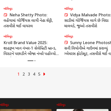
બોલિવૂડ
બોલિવૂડ
Monalisa PHOTO: બોડીકોન
Avneet Kaur PHOTO:
ગાઉનમાં મોનાલિસાએ ફ્લોન્ટ કર્યું
જીન્સમાં અવનીત કૌરે કરાવ્યું ગ્લ
પરફેક્ટ ફિગર, જુઓ તસવીરો
ફોટોશૂટ, તસવીરો થઈ વાયરલ
બોલિવૂડ
બોલિવૂડ
Bollywood: કોણ છે કનિકા કપૂર
Aamna Sharif PHOTO
? સની દેઓલની ફિલ્મ 'બંટવારા 1947'
એક્ટ્રેસ આમના શરીફના હોટ અને
થી છે ચર્ચામાં
સ્ટાઇલિશ અવતારને જોઈ ફેન્સ 
પાણી પાણી
1
2
3
4
5
બોલિવૂડ
બોલિવૂડ