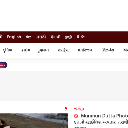
दी
English
বাংলা
मराठी
ਪੰਜਾਬੀ
நாடு
దేశం
દુનિયા
ક્રાઇમ
ગુજરાત
સ્પોર્ટ્સ
મનોરંજન
બિઝનેસ
એસ્
સ્ટાઇલ
એસ્ટ્રો
સ્પોર્ટ્સ
્ય
ધર્મ-જ્યોતિષ
ક્રિકેટ
ા
આઈપીએલ
ખેતીવાડી
બોલિવૂડ
Munmun Dutta Photo: મ
દત્તાનો સ્ટાઈલિશ અવતાર, તસવ