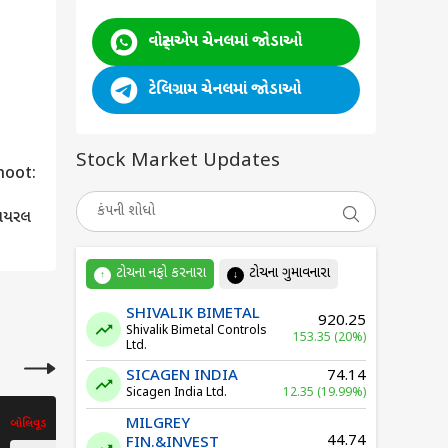
વોટ્સએપ ચેનલમાં જોડાઓ
ેમરસ
ટેલિગ્રામ ચેનલમાં જોડાઓ
Stock Market Updates
:
થયા
ટોચના નફો કરનારા
ટોચના ગુમાવનારા
↑
↓
SHIVALIK BIMETAL
920.25
Shivalik Bimetal Controls
153.35 (20%)
Ltd.
SICAGEN INDIA
74.14
Sicagen India Ltd.
12.35 (19.99%)
MILGREY
બોલિવૂડ
બોલિવૂડ
44.74
FIN.&INVEST