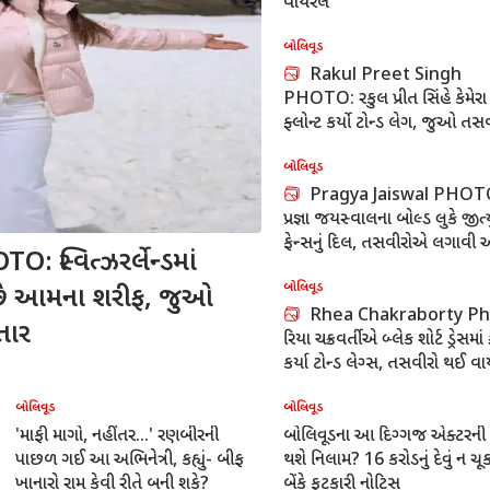
વાયરલ
બોલિવૂડ
Rakul Preet Singh
PHOTO: રકુલ પ્રીત સિંહે કેમેરા
ફ્લોન્ટ કર્યો ટોન્ડ લેગ, જુઓ તસ
બોલિવૂડ
Pragya Jaiswal PHOT
પ્રજ્ઞા જયસ્વાલના બોલ્ડ લુકે જીત્ય
ફેન્સનું દિલ, તસવીરોએ લગાવી
સ્વિત્ઝરર્લેન્ડમાં
બોલિવૂડ
 છે આમના શરીફ, જુઓ
Rhea Chakraborty Ph
તાર
રિયા ચક્રવર્તીએ બ્લેક શોર્ટ ડ્રેસમાં 
કર્યા ટોન્ડ લેગ્સ, તસવીરો થઈ વ
બોલિવૂડ
બોલિવૂડ
Prakriti Pavani PHOTO:
Pragya Jaiswal PHOT
પ્રકૃતિ પાવનીએ જીન્સને આપ્યા ગ્લેમરસ
પ્રજ્ઞા જયસ્વાલે કેમેરા સામે આપ્
પોઝ, જુઓ તસવીરો
પોઝ, તસવીરો થઈ વાયરલ