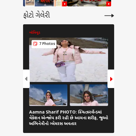
ફોટો ગેલેરી
બોલિવૂડ
બોલિવૂડ
7 Photos
6 Pho
Aamna Sharif PHOTO: સ્વિત્ઝરર્લેન્ડમાં
Munmun Dut
વેકેશન એન્જોય કરી રહી છે આમના શરીફ, જુઓ
સ્ટાઈલિશ અ
અભિનેત્રીનો ગ્લેમરસ અવતાર