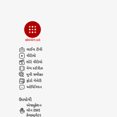
શોધખોળ કરો
લાઈવ ટીવી
વીડિયો
શૉર્ટ વીડિયો
વેબ સ્ટૉરીઝ
મૂવી સમીક્ષા
ફોટો ગેલેરી
ઓપિનિયન
ઉપયોગી
એજ્યૂકેશન
લૉન EMI
કેલક્યૂલેટર