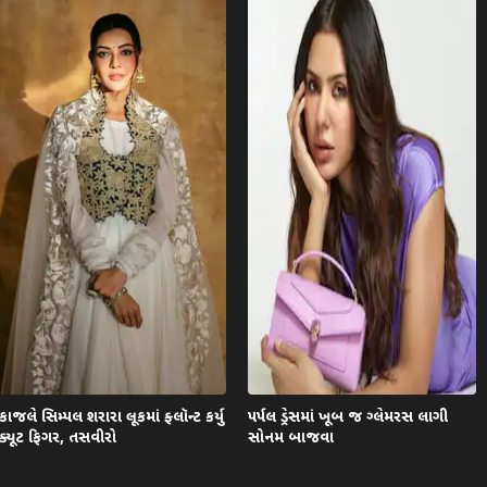
કાજલે સિમ્પલ શરારા લૂકમાં ફ્લૉન્ટ કર્યુ
પર્પલ ડ્રેસમાં ખૂબ જ ગ્લેમરસ લાગી
ક્યૂટ ફિગર, તસવીરો
સોનમ બાજવા