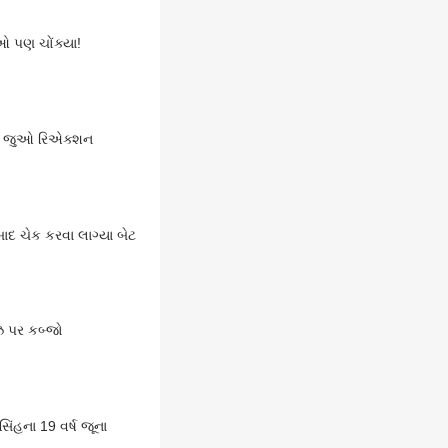
ીઓ પણ ચોંક્યા!
યો; જુઓ રિએક્શન
ીને? અભિષેક શર્માની તોફાની બેટિંગથી કિવી ટીમમાં ખળભળાટ, મેચ બાદ ચેક કરવા લાગ્યા બેટ
ીઝ પર કબ્જો
િંહના 19 વર્ષ જૂના