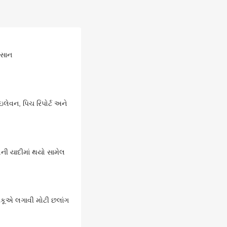
કસાન
ઇલેવન, પિચ રિપોર્ટ અને
લની યાદીમાં થયો સામેલ
રિંકૂએ લગાવી મોટી છલાંગ