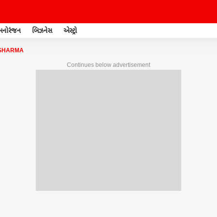
મનોરંજન
બિઝનેસ
એસ્ટ્રો
 SHARMA
Continues below advertisement