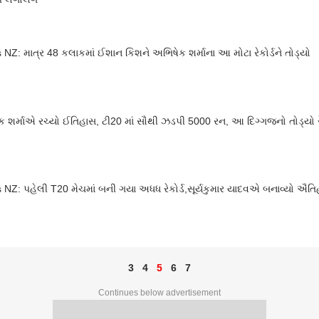
 NZ: માત્ર 48 કલાકમાં ઈશાન કિશને અભિષેક શર્માના આ મોટા રેકોર્ડને તોડ્યો
 શર્માએ રચ્યો ઈતિહાસ, ટી20 માં સૌથી ઝડપી 5000 રન, આ દિગ્ગજનો તોડ્યો રે
 NZ: પહેલી T20 મેચમાં બની ગયા અધધ રેકોર્ડ,સૂર્યકુમાર યાદવએ બનાવ્યો ઐતિહ
3
4
5
6
7
Continues below advertisement