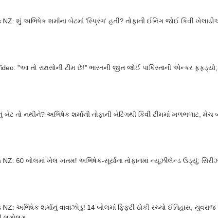
 NZ: શું અભિષેક શર્માના બેટમાં 'સ્પ્રિંગ' હતી? તોફાની ઈનિંગ જોઈ કિવી ખેલાડ
Video: "આ તો રાક્ષસોની ટીમ છે!" ભારતની જીત જોઈ પાકિસ્તાની એન્કર ફફડ્
લોખંડનું બેટ તો નથ
 NZ: 60 બોલમાં ખેલ ખતમ! અભિષેક-સૂર્યાના તોફાનમાં ન્યૂઝીલેન્ડ ઉડ્યું; સિર
 NZ: અભિષેક શર્માનું વાવાઝોડું! 14 બોલમાં ફિફ્ટી ઠોકી રચ્યો ઈતિહાસ, યુવરાજ સ
ડની લગોલગ