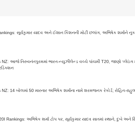
nkings: સૂર્યકુમાર યાદવ અને ઈશાન કિશનની મોટી છલાંગ, અભિષેક શર્માને નુ
 NZ: આજે તિરુવનંતપુરમમાં ભારત-ન્યુઝીલેન્ડ વચ્ચે પાંચમી T20, જાણો પ્લેઇંગ 
રિડિક્શન
 NZ: 14 બોલમાં 50 મારનાર અભિષેક શર્માના નામે શરમજનક રેકોર્ડ; રોહિત-રાહુ
0I Rankings: અભિષેક શર્મા ટોપ પર, સૂર્યકુમાર યાદવ સાતમાં સ્થાને, દુબે અને 