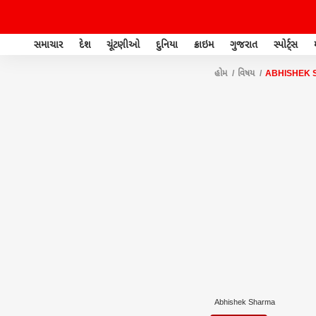
સમાચાર
દેશ
ચૂંટણીઓ
દુનિયા
ક્રાઇમ
ગુજરાત
સ્પોર્ટ્સ
હોમ
વિષય
ABHISHEK
Abhishek Sharma