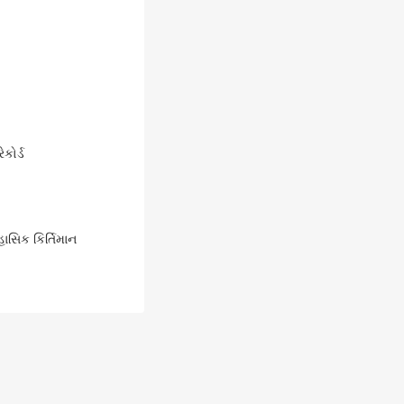
કોર્ડ
ાસિક કિર્તિમાન