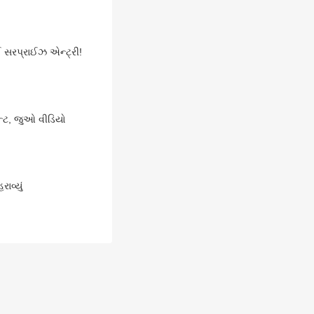
 સરપ્રાઈઝ એન્ટ્રી!
ઈન્ટ, જુઓ વીડિયો
ાવ્યું