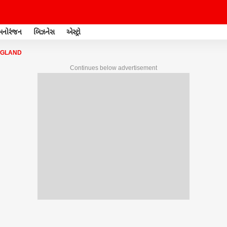
મનોરંજન
બિઝનેસ
એસ્ટ્રો
NGLAND
Continues below advertisement