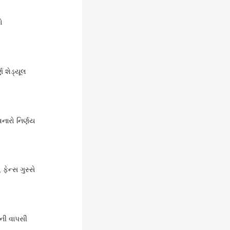
ો
ણ શેડ્યૂલ
વનારો નિર્ણય
ફેન્સ ગુસ્સે
હની વાપસી