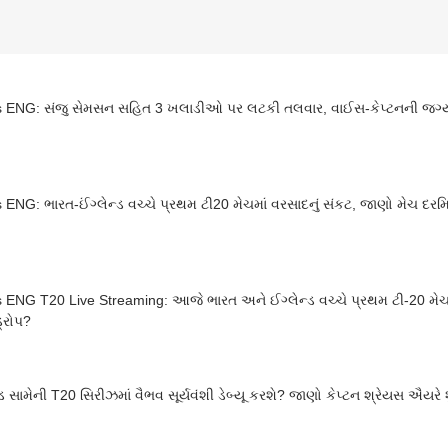
s ENG: સંજુ સેમસન સહિત 3 ખલાડીઓ પર લટકી તલવાર, વાઈસ-કેપ્ટનની જગ્યા
 ENG: ભારત-ઈંગ્લેન્ડ વચ્ચે પ્રથમ ટી20 મેચમાં વરસાદનું સંકટ, જાણો મેચ દરમિ
 ENG T20 Live Streaming: આજે ભારત અને ઈગ્લેન્ડ વચ્ચે પ્રથમ ટી-20 મેચ, શ
ડ્રોપ?
ન્ડ સામેની T20 સિરીઝમાં વૈભવ સૂર્યવંશી ડેબ્યૂ કરશે? જાણો કેપ્ટન શ્રેયસ ઐયર