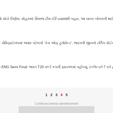
 મોટો નિર્ણય: મોહમ્મદ સિરાજ ટીમ ઈન્ડિયામાંથી બહાર, આ ઘાતક બોલરની થઈ
 સેમિફાઈનલમાં અક્ષર પટેલનો 'કેચ ઓફ ટૂર્નામેન્ટ', ભારતની જીતનો ટર્નિંગ પો
 ENG Semi Final: ભારત T20 વર્લ્ડ કપની ફાઇનલમાં પહોંચ્યું, ઇંગ્લેન્ડને 7 રને હર
1
2
3
4
5
Continues below advertisement