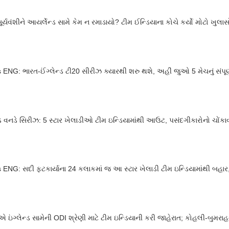
ૂર્યવંશીને આયર્લેન્ડ સામે કેમ ન રમાડાયો? ટીમ ઈન્ડિયાના કોચે કર્યો મોટો ખુલાસ
 ENG: ભારત-ઈંગ્લેન્ડ ટી20 સીરીઝ ક્યારથી શરુ થશે, અહીં જુઓ 5 મેચનું સંપૂર્
ન્ડ વનડે સિરીઝ: 5 સ્ટાર ખેલાડીઓ ટીમ ઇન્ડિયામાંથી આઉટ, પસંદગીકારોનો ચોંકા
 ENG: સદી ફટકાર્યાના 24 કલાકમાં જ આ સ્ટાર ખેલાડી ટીમ ઇન્ડિયામાંથી બહાર, 
 ઇંગ્લેન્ડ સામેની ODI શ્રેણી માટે ટીમ ઇન્ડિયાની કરી જાહેરાત; કોહલી-બુમરા