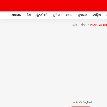
સમાચાર
દેશ
ચૂંટણીઓ
દુનિયા
ક્રાઇમ
ગુજરાત
સ્પોર્ટ્સ
હોમ
વિષય
INDIA VS E
India Vs England