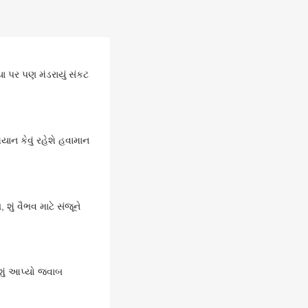
 પર પણ મંડરાયું સંકટ
યાન કેવું રહેશે હવામાન
ું વૈભવ માટે સંજૂને
ે શું આપ્યો જવાબ