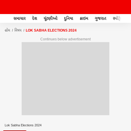
સમાચાર
દેશ
ચૂંટણીઓ
દુનિયા
ક્રાઇમ
ગુજરાત
સ્પોર્ટ્સ
હોમ
વિષય
LOK SABHA ELECTIONS 2024
Continues below advertisement
Lok Sabha Elections 2024