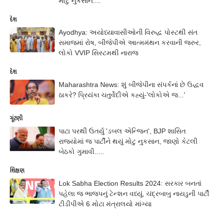
મોટુ નુકસાન....
દેશ
Ayodhya: અયોધ્યાવાસીઓની વિરુદ્ધ પોસ્ટથી સંત
સમાજમાં રોષ, બીજેપીએ આત્મમંથન કરવાની જરુર,
લોકો VVIP સિસ્ટમથી નારાજ
દેશ
Maharashtra News: શું બીજેપીના સંપર્કનાં છે ઉદ્ધવ
ઠાકરે? પ્રિયંકા ચતુર્વેદીએ કહ્યું-'લોકોએ જ...'
ચૂંટણી
પાટા પરથી ઉતર્યુ 'ડબલ એન્જિન', BJP શાસિત
રાજ્યોમાં જ પાર્ટીને થયું મોટુ નુકસાન, જાણો કેટલી
બેઠકો ગુમાવી.....
શિક્ષણ
Lok Sabha Election Results 2024: સરકાર બનતાં
પહેલા જ ભાજપનું ટેન્શન વધ્યું, ચંદ્રબાબુ નાયડુની પાર્ટી
ટીડીપીએ 6 મોટા મંત્રાલયો માંગ્યા