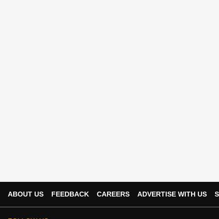
ABOUT US
FEEDBACK
CAREERS
ADVERTISE WITH US
S