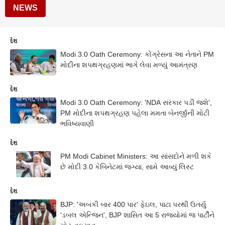
NEWS
દેશ
Modi 3.0 Oath Ceremony: કોંગ્રેસના આ નેતાને PM
મોદીના શપથગ્રહણમાં ભાગે લેવા મળ્યું આમંત્રણ
દેશ
Modi 3.0 Oath Ceremony: 'NDA સરકાર પડી જશે',
PM મોદીના શપથગ્રહણ પહેલા મમતા બેનર્જીની મોટી
ભવિષ્યવાણી
દેશ
PM Modi Cabinet Ministers: આ સાંસદોને મળી શકે
છે મોદી 3.0 કેબિનેટમાં જગ્યા, સામે આવ્યું લિસ્ટ
દેશ
BJP: 'અબકી બાર 400 પાર' ફેઇલ, પાટા પરથી ઉતર્યુ
'ડબલ એન્જિન', BJP શાસિત આ 5 રાજ્યોમાં જ પાર્ટીને