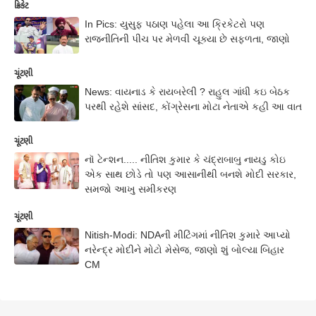
ક્રિકેટ
In Pics: યુસુફ પઠાણ પહેલા આ ક્રિકેટરો પણ
રાજનીતિની પીચ પર મેળવી ચૂક્યા છે સફળતા, જાણો
ચૂંટણી
News: વાયનાડ કે રાયબરેલી ? રાહુલ ગાંધી કઇ બેઠક
પરથી રહેશે સાંસદ, કોંગ્રેસના મોટા નેતાએ કહી આ વાત
ચૂંટણી
નૉ ટેન્શન..... નીતિશ કુમાર કે ચંદ્રાબાબુ નાયડુ કોઇ
એક સાથ છોડે તો પણ આસાનીથી બનશે મોદી સરકાર,
સમજો આખુ સમીકરણ
ચૂંટણી
Nitish-Modi: NDAની મીટિંગમાં નીતિશ કુમારે આપ્યો
નરેન્દ્ર મોદીને મોટો મેસેજ, જાણો શું બોલ્યા બિહાર
CM