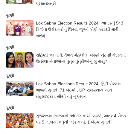
પ્રધાનમંત્રી
ચૂંટણી
Lok Sabha Election Results 2024: આ રહ્યું 543
વિજેતા ઉમેદવારોનું લિસ્ટ, જુઓ કોણે ક્યાંથી મારી
બાજી
ચૂંટણી
રોહિણી આચાર્ય, વૈભવ ગેહલોત, જાણો ચૂંટણી મેદાનમાં
ઉતરેલા નેતાઓના પુત્ર-પુત્રીઓનું શું થયું?
ચૂંટણી
Lok Sabha Elections Result 2024: હિંદી બેલ્ટમાં
ભાજપે ગુમાવી 71 બેઠકો , UP, રાજસ્થાન અને
મહારાષ્ટ્રમાં સૌથી વધુ નુકસાન
ચૂંટણી
ગુજરાતમાં ભાજપનો અંદાજ કાચો પડ્યો, માત્ર 4 બેઠક
પર 5 લાખથી વધુની લીડ મળી, 1 બેઠક ગુમાવી