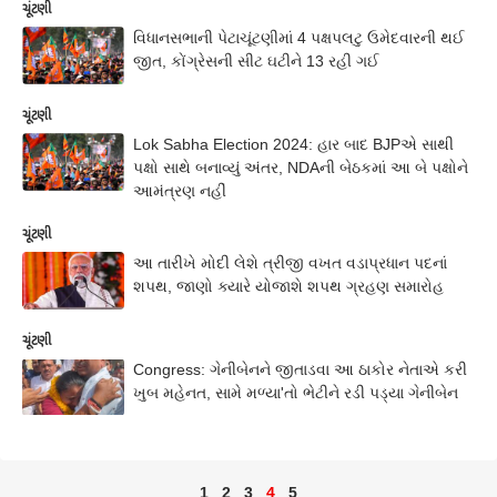
ચૂંટણી
વિધાનસભાની પેટાચૂંટણીમાં 4 પક્ષપલટુ ઉમેદવારની થઈ
જીત, કોંગ્રેસની સીટ ઘટીને 13 રહી ગઈ
ચૂંટણી
Lok Sabha Election 2024: હાર બાદ BJPએ સાથી
પક્ષો સાથે બનાવ્યું અંતર, NDAની બેઠકમાં આ બે પક્ષોને
આમંત્રણ નહીં
ચૂંટણી
આ તારીખે મોદી લેશે ત્રીજી વખત વડાપ્રધાન પદનાં
શપથ, જાણો ક્યારે યોજાશે શપથ ગ્રહણ સમારોહ
ચૂંટણી
Congress: ગેનીબેનને જીતાડવા આ ઠાકોર નેતાએ કરી
ખુબ મહેનત, સામે મળ્યા'તો ભેટીને રડી પડ્યા ગેનીબેન
1
2
3
4
5