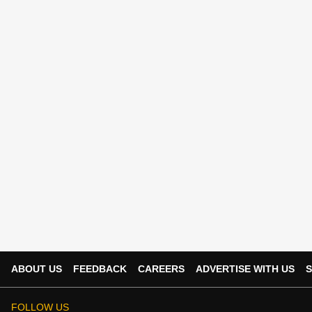
ABOUT US
FEEDBACK
CAREERS
ADVERTISE WITH US
S
FOLLOW US