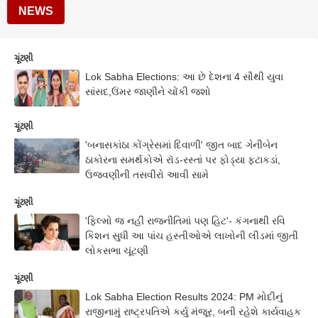
NEWS
ચૂંટણી
Lok Sabha Elections: આ છે દેશના 4 સૌથી યુવા
સાંસદ,ઉંમર જાણીને ચોંકી જશો
ચૂંટણી
'બનાસકાંઠા કોંગ્રેસમાં દિવાળી' જીત બાદ ગેનીબેન
ઠાકોરના સમર્થકોએ રૉડ-રસ્તાં પર ફોડ્યા ફટાકડાં,
ઉજવણીની તસવીરો આવી સામે
ચૂંટણી
'ફિલ્મો જ નહીં રાજનીતિમાં પણ હિટ'- કંગનાથી રવિ
કિશન સુધી આ પાંચ હસ્તીઓએ લાખોની લીડમાં જીતી
લોકસભા ચૂંટણી
ચૂંટણી
Lok Sabha Election Results 2024: PM મોદીનું
રાજીનામું રાષ્ટ્રપતિએ કર્યુ મંજૂર, બની રહેશે કાર્યવાહક