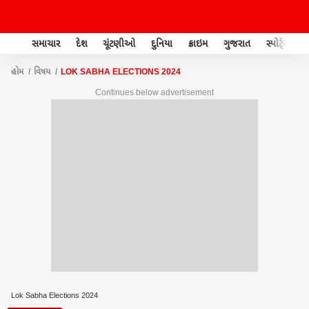
સમાચાર
દેશ
ચૂંટણીઓ
દુનિયા
ક્રાઇમ
ગુજરાત
સ્પોર્ટ્સ
હોમ
વિષય
LOK SABHA ELECTIONS 2024
Continues below advertisement
Lok Sabha Elections 2024