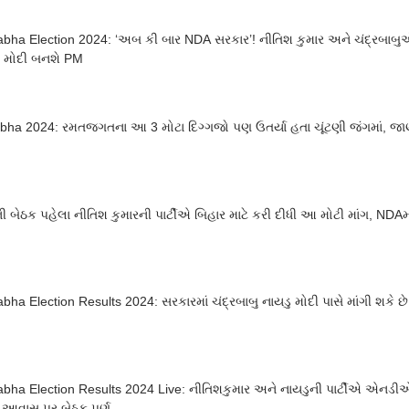
bha Election 2024: ‘અબ કી બાર NDA સરકાર’! નીતિશ કુમાર અને ચંદ્રબાબુએ ખ
્ર મોદી બનશે PM
ha 2024: રમતજગતના આ 3 મોટા દિગ્ગજો પણ ઉતર્યા હતા ચૂંટણી જંગમાં, જાણ
 બેઠક પહેલા નીતિશ કુમારની પાર્ટીએ બિહાર માટે કરી દીધી આ મોટી માંગ, NDAમા
bha Election Results 2024: સરકારમાં ચંદ્રબાબુ નાયડુ મોદી પાસે માંગી શકે 
bha Election Results 2024 Live: નીતિશકુમાર અને નાયડુની પાર્ટીએ એનડીએન
આવાસ પર બેઠક પૂર્ણ