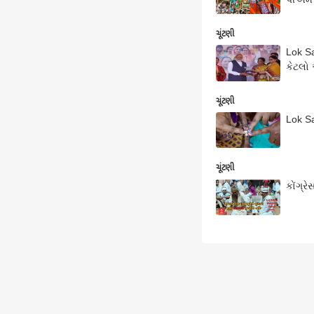
ચૂંટણી
Lok Sa
કેટલો
ચૂંટણી
Lok Sa
ચૂંટણી
કોંગ્ર