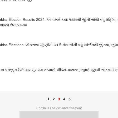
bha Election Results 2024: આ વખતે કયા પક્ષમાંથી જીતી સૌથી વધુ મહિલા,
 આવ્યો ઉતાર-ચઢાવ
bha Elections: લોકસભા ચૂંટણીમાં આ 5 નેતા સૌથી વધુ માર્જિનથી જીત્યા, જુ
ેસના પરાજીત ઉમેદવાર સુખરામ રાઠવાનો વીડિયો વાયરલ, ભૂવાને ધૂણાવી રાજગાદી મ
1
2
3
4
5
Continues below advertisement