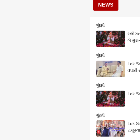
NEWS
ચૂંટણી
સ્લોગન
બે મુદ્દા
ચૂંટણી
Lok Sa
વધારી 
ચૂંટણી
Lok Sa
ચૂંટણી
Lok Sa
રાજીના