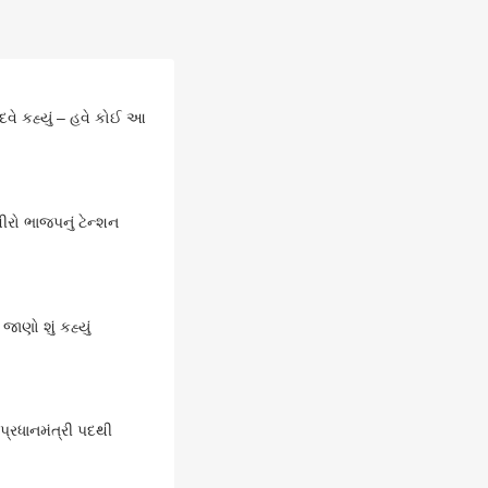
દવે કહ્યું – હવે કોઈ આ
ીરો ભાજપનું ટેન્શન
ાણો શું કહ્યું
પ્રધાનમંત્રી પદથી