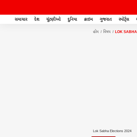
સમાચાર
દેશ
ચૂંટણીઓ
દુનિયા
ક્રાઇમ
ગુજરાત
સ્પોર્ટ્સ
હોમ
વિષય
LOK SABHA
Lok Sabha Elections 2024