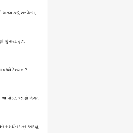
તમ કર્યું સસ્પેન્સ,
ો શું થયા હાલ
ં વધશે ટેન્શન ?
છે આ પોસ્ટ, જાણો વિગત
ે સમર્થન પત્ર આપ્યું,