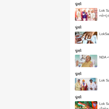
ચૂંટણી
Lok Sa
નરેન્દ
ચૂંટણી
LokSab
ચૂંટણી
NDA ની
ચૂંટણી
Lok Sa
ચૂંટણી
Lok Sa
પીએમ 