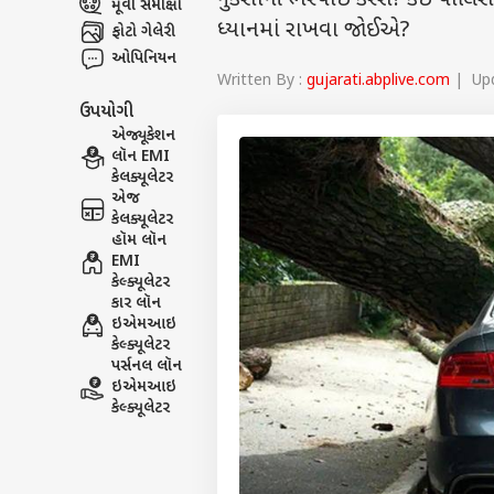
નુકસાની ભરપાઈ કરશે? કઈ પોલિસીઓ ક
મૂવી સમીક્ષા
ધ્યાનમાં રાખવા જોઈએ?
ફોટો ગેલેરી
ઓપિનિયન
Written By :
gujarati.abplive.com
| Upd
ઉપયોગી
એજ્યૂકેશન
લૉન EMI
કેલક્યૂલેટર
એજ
કેલક્યૂલેટર
હૉમ લૉન
EMI
કેલ્ક્યૂલેટર
કાર લૉન
ઇએમઆઇ
કેલ્ક્યૂલેટર
પર્સનલ લૉન
ઇએમઆઇ
કેલ્ક્યૂલેટર