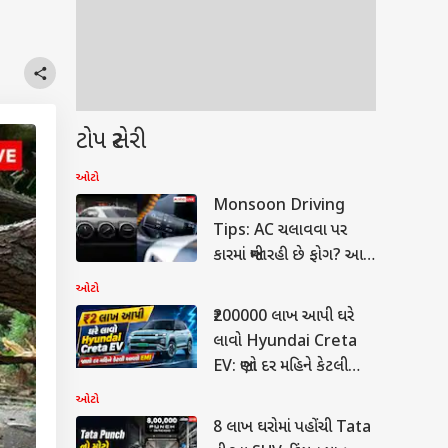
ટોપ સ્ટોરી
ઓટો
Monsoon Driving
Tips: AC ચલાવવા પર
કારમાં જામી રહી છે ફોગ? આ
ફીચર આવશે કામ
ઓટો
₹200000 લાખ આપી ઘરે
લાવો Hyundai Creta
EV: જાણો દર મહિને કેટલી
આવશે EMI
ઓટો
8 લાખ ઘરોમાં પહોંચી Tata