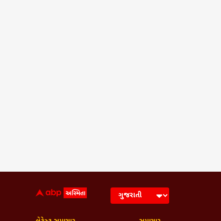
Frequently Asked Q
મારી કાર પર ઝાડ પડવાથી થયેલા નુકસાન 
કોમ્પ્રેહેન્સિવ એટલે કે Zero Dep કે બમ
પોતાની કારના નુકસાનને કવર કરતો નથી
કાર પર ઝાડ પડ્યા પછી તરત જ શું કરવ
શું થર્ડ-પાર્ટી વીમો મારી પોતાની કારને થ
વીમા ક્લેમ પ્રક્રિયા માટે કયા દસ્તાવે
Breaking News, Anytime, An