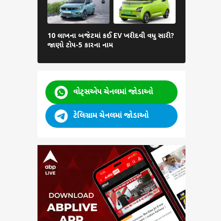
Car Parkin
10 લાખના બજેટમાં કઈ EV ખરીદવી વધુ સારી?
કરેલી કારમાં
જાણો ટોપ-5 કારના નામ
આ રીતે કરો 
વોટ્સએપ ચેનલમાં જોડાઓ
ટેલિગ્રામ ચેનલમાં જોડાઓ