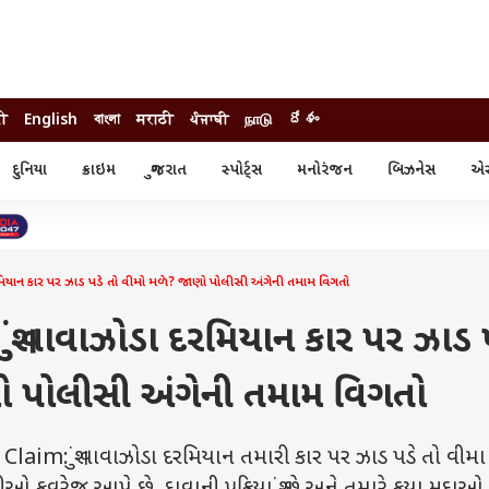
दी
English
বাংলা
मराठी
ਪੰਜਾਬੀ
நாடு
దేశం
દુનિયા
ક્રાઇમ
ગુજરાત
સ્પોર્ટ્સ
મનોરંજન
બિઝનેસ
એસ્
સ્ટાઇલ
એસ્ટ્રો
સ્પોર્ટ્સ
્ય
ધર્મ-જ્યોતિષ
ક્રિકેટ
ા
આઈપીએલ
ખેતીવાડી
ાન કાર પર ઝાડ પડે તો વીમો મળે? જાણો પોલીસી અંગેની તમામ વિગતો
ં વાવાઝોડા દરમિયાન કાર પર ઝાડ 
ો પોલીસી અંગેની તમામ વિગતો
im: શું વાવાઝોડા દરમિયાન તમારી કાર પર ઝાડ પડે તો વીમા 