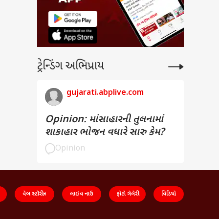
ી વીમો
ટ્રેન્ડિંગ અભિપ્રાય
gujarati.abplive.com
Opinion: માંસાહારની તુલનામાં
શાકાહાર ભોજન વધારે સારુ કેમ?
Opinion
વેબ સ્ટૉરીઝ
લાઇવ નાઉ
ફોટો ગેલેરી
વિડિયો