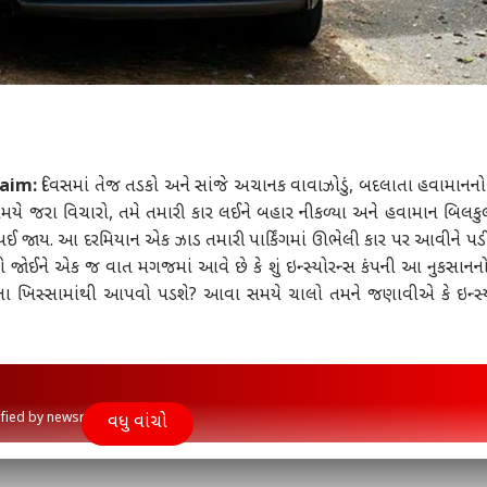
laim:
દિવસમાં તેજ તડકો અને સાંજે અચાનક વાવાઝોડું, બદલાતા હવામાનનો 
મયે જરા વિચારો, તમે તમારી કાર લઈને બહાર નીકળ્યા અને હવામાન બિલક
ૂ થઈ જાય. આ દરમિયાન એક ઝાડ તમારી પાર્કિંગમાં ઊભેલી કાર પર આવીને પડ
 જોઈને એક જ વાત મગજમાં આવે છે કે શું ઇન્સ્યોરન્સ કંપની આ નુકસાનનો
ાના ખિસ્સામાંથી આપવો પડશે? આવા સમયે ચાલો તમને જણાવીએ કે ઇન્સ્ય
rified by newsroom
વધુ વાંચો