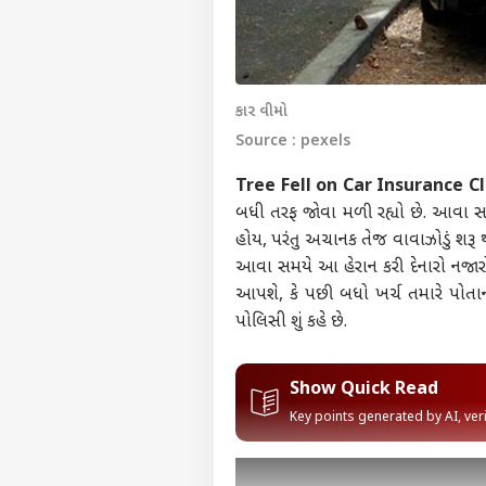
કાર વીમો
Source : pexels
Tree Fell on Car Insurance C
બધી તરફ જોવા મળી રહ્યો છે. આવા સ
હોય, પરંતુ અચાનક તેજ વાવાઝોડું શર
આવા સમયે આ હેરાન કરી દેનારો નજારો
આપશે, કે પછી બધો ખર્ચ તમારે પોત
પોલિસી શું કહે છે.
Show Quick Read
Key points generated by AI, ve