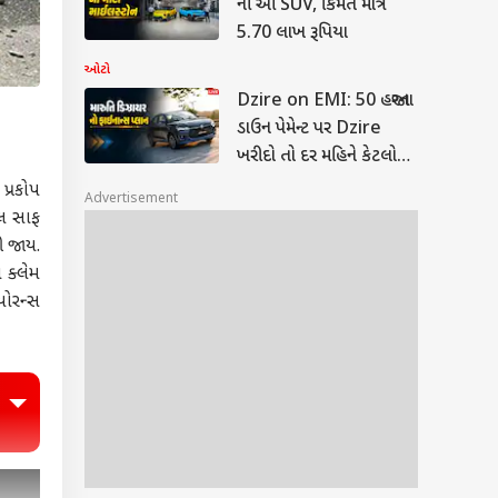
ની આ SUV, કિંમત માત્ર
5.70 લાખ રૂપિયા
ઓટો
Dzire on EMI: 50 હજારના
ડાઉન પેમેન્ટ પર Dzire
ખરીદો તો દર મહિને કેટલો
ભરવો પડશે હપ્તો?
પ્રકોપ
Advertisement
ુલ સાફ
ી જાય.
 ક્લેમ
ોરન્સ