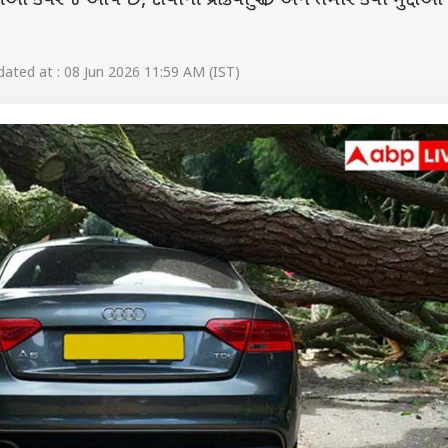
વરેજ આપે છે, દાવાની પ્રક્રિયા શું છે અને તમારે કયા મુદ્દાઓ
ated at : 08 Jun 2026 11:59 AM (IST)