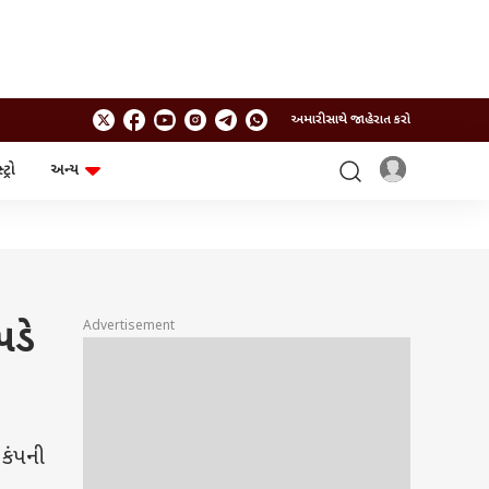
અમારી સાથે જાહેરાત કરો
ટ્રો
અન્ય
ટેકનોલોજી
ચૂંટણી
ગેજેટ
ઓટો
બજેટ
Advertisement
પડે
કંપની