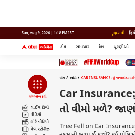
ગુજરાતી
हिं
Sun, Aug 9, 2026 | 1:18 PM IST
હોમ
સમાચાર
દેશ
ચૂંટણીઓ
સમાચાર
મનોરંજન
લાઇફ
દેશ
બોલિવૂડ
આરોગ
દેશ
ક્રિકેટ
બોલિવૂડ
ધર્મ-જ્યોતિષ
દુનિયા
આઈપીએલ
ટેલીવિઝન
રાજકોટ
ટેલીવિઝન
મહિલ
રાજકોટ
સુરત
વડોદરા
હોમ
ઓટો
CAR INSURANCE: શું વાવાઝોડા દરમિય
વડોદરા
બ્રાન્ડવાયર
જામનગર
જામનગર
અમદાવાદ
સુરત
રાજનીતિ
Car Insurance: શુ
શોધખોળ કરો
તો વીમો મળે? જાણ
લાઈવ ટીવી
વીડિયો
શૉર્ટ વીડિયો
Tree Fell on Car Insurance Cla
વેબ સ્ટૉરીઝ