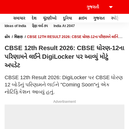
સમાચાર
દેશ
ચૂંટણીઓ
દુનિયા
ક્રાઇમ
ગુજરાત
સ્પોર્ટ્સ
Ideas of India
ફિફા વર્લ્ડ કપ
India At 2047
હોમ
શિક્ષણ
CBSE 12TH RESULT 2026: CBSE ધોરણ-12ના પરિણામને લઈને
DIGILOCKER પર આવ્યું મોટું અપડેટ
CBSE 12th Result 2026: CBSE ધોરણ-12ના
પરિણામને લઈને DigiLocker પર આવ્યું મોટું
અપડેટ
CBSE 12th Result 2026: DigiLocker પર CBSE ધોરણ
12 બોર્ડનું પરિણામને લઈને "Coming Soon"નું એક
નોટિફિકેશન આવ્યું હતું.
Advertisement