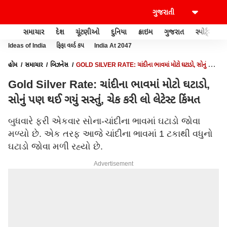
સમાચાર
દેશ
ચૂંટણીઓ
દુનિયા
ક્રાઇમ
ગુજરાત
સ્પોર્ટ્સ
Ideas of India
ફિફા વર્લ્ડ કપ
India At 2047
હોમ
સમાચાર
બિઝનેસ
GOLD SILVER RATE: ચાંદીના ભાવમાં મોટો ઘટાડો, સોનું પણ
થઈ ગયું સસ્તું, ચેક કરી લો લેટેસ્ટ કિંમત
Gold Silver Rate: ચાંદીના ભાવમાં મોટો ઘટાડો,
સોનું પણ થઈ ગયું સસ્તું, ચેક કરી લો લેટેસ્ટ કિંમત
બુધવારે ફરી એકવાર સોના-ચાંદીના ભાવમાં ઘટાડો જોવા
મળ્યો છે. એક તરફ આજે ચાંદીના ભાવમાં 1 ટકાથી વધુનો
ઘટાડો જોવા મળી રહ્યો છે.
Advertisement