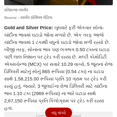
પ્રતિકાત્મક તસવીર
Source : તસવીર સોશિયલ મીડિયા
Gold and Silver Price:
બુધવારે ફરી એકવાર સોના-
ચાંદીના ભાવમાં ઘટાડો જોવા મળ્યો છે. એક તરફ આજે
ચાંદીના ભાવમાં 1 ટકાથી વધુનો ઘટાડો જોવા મળી રહ્યો છે.
બીજી તરફ, સોનાના ભાવ પણ લગભગ 0.50 ટકાના ઘટાડા
પછી લાલ નિશાન પર ટ્રેડ કરી રહ્યા છે. મલ્ટી કોમોડિટી
એક્સચેન્જ (MCX) પર સવારે 10.29 વાગ્યે, 5 જૂનના રોજ
ડિલિવરી માટેનું સોનું 865 રૂપિયા (0.54 ટકા) ના ઘટાડા
સાથે 1,58,215.00 રૂપિયા પ્રતિ 10 ગ્રામ પર ટ્રેડ કરી
રહ્યું હતું. જ્યારે, 3 જુલાઈના રોજ ડિલિવરી માટે ચાંદીના
ભાવ 1.10 ટકા (2969 રૂપિયા) ના ભારે ઘટાડા સાથે
2,67,150 રૂપિયા પ્રતિ કિલોગ્રામ પર ટ્રેડ કરી રહ્યા
હતા.
વધુ વાંચો
Continues below advertisement