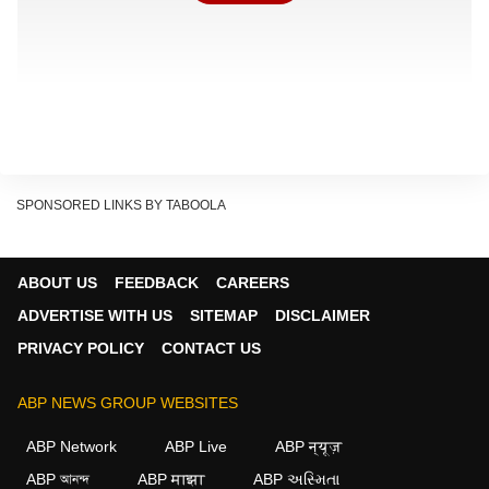
SPONSORED LINKS BY TABOOLA
ABOUT US
FEEDBACK
CAREERS
ADVERTISE WITH US
SITEMAP
DISCLAIMER
PRIVACY POLICY
CONTACT US
ABP NEWS GROUP WEBSITES
ABP Network
ABP Live
ABP न्यूज़
ABP আনন্দ
ABP माझा
ABP અસ્મિતા