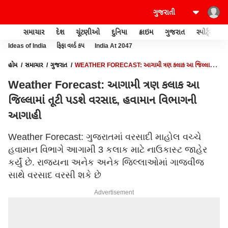
સમાચાર
દેશ
ચૂંટણીઓ
દુનિયા
ક્રાઇમ
ગુજરાત
સ્પોર્ટ્સ
Ideas of India
ફિફા વર્લ્ડ કપ
India At 2047
હોમ
સમાચાર
ગુજરાત
WEATHER FORECAST: આગામી ત્રણ કલાક આ જિલ્લામાં
તૂટી પડશે વરસાદ, હવામાન વિભાગની આગાહી
Weather Forecast: આગામી ત્રણ કલાક આ
જિલ્લામાં તૂટી પડશે વરસાદ, હવામાન વિભાગની
આગાહી
Weather Forecast: ગુજરાતમાં વરસાદી માહોલ વચ્ચે
હવામાન વિભાગે આગામી 3 કલાક માટે નાઉકાસ્ટ જાહેર
કર્યું છે. રાજ્યના અનેક અનેક જિલ્લાઓમાં ગાજવીજ
સાથે વરસાદ વરસી શકે છે
Advertisement