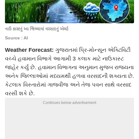
નાઉ કાસ્ટનું આ જિલ્લામાં વરસાદનું એલર્ટ
Source : AI
Weather Forecast:
ગુજરાતમાં પ્રિ-મોન્સૂન એક્ટિવિટી
વચ્ચે હવામાન વિભાગે આગામી 3 કલાક માટે નાઉકાસ્ટ
જાહેર કર્યું છે. હવામાન વિભાગના અનુમાન મુજબ રાજ્યના
અનેક જિલ્લાઓમાં મધ્યમથી હળવા વરસાદની શક્યતા છે.
કેટલાક વિસ્તારોમાં ગાજવીજ અને તેજ પવન સાથે વરસાદ
વરસી શકે છે.
Continues below advertisement