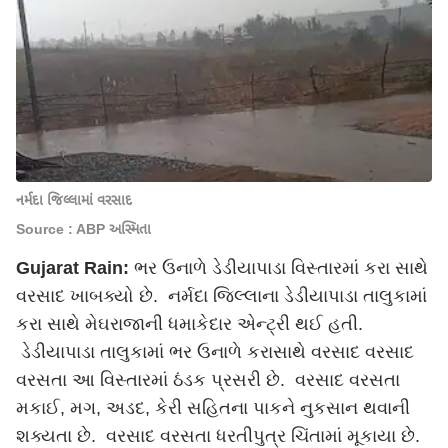
નર્મદા જિલ્લામાં વરસાદ
Source : ABP અસ્મિતા
Gujarat Rain:
ભર ઉનાળે ડેડીયાપાડા વિસ્તારમાં કરા સાથે
વરસાદ ખાબક્યો છે. નર્મદા જિલ્લાના ડેડીયાપાડા તાલુકામાં
કરા સાથે મેઘરાજાની ધમાકેદાર એન્ટ્રી થઈ હતી.
ડેડીયાપાડા તાલુકામાં ભર ઉનાળે કરાસાથે વરસાદ વરસાદ
વરસતા આ વિસ્તારમાં ઠંડક પ્રસરી છે. વરસાદ વરસતા
મકાઈ, મગ, અડદ, કેરી સહિતના પાકને નુકસાન થવાની
શક્યતા છે. વરસાદ વરસતા ધરતીપુત્ર ચિંતામાં મૂકાયા છે.