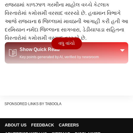
રાજ્યામાં કાળઝાળ ગરમીના માહોલ વચ્ચે કેટલાક
વિસ્તારોમાં કમોસમી વરસાદ વરસ્યો છે. હવામાન વિભાગે
આજે રાજ્યના 6 જિલ્લામાં માવઠાની આગાહી કરી હતી આ
દરમિયાન નર્મદા જિલ્લાના સાગબારા, ડેડીયાપાડા સહિતના
વિસ્તારોમાં કમોસમી વરસાદ વરસ્યો છે.
વધુ વાંચો
Show Quick Read
Key points generated by AI, verified by newsroom
SPONSORED LINKS BY TABOOLA
ABOUT US
FEEDBACK
CAREERS