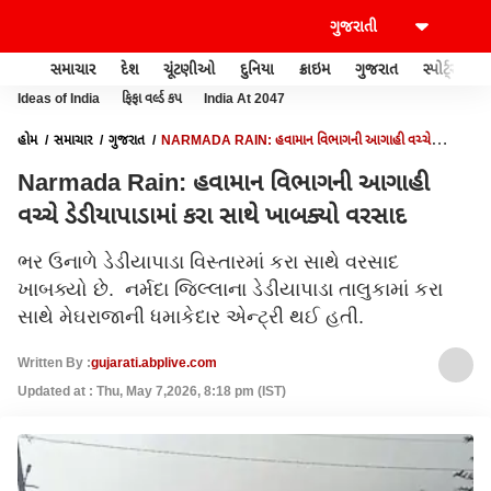
સમાચાર
દેશ
ચૂંટણીઓ
દુનિયા
ક્રાઇમ
ગુજરાત
સ્પોર્ટ્સ
Ideas of India
ફિફા વર્લ્ડ કપ
India At 2047
હોમ
સમાચાર
ગુજરાત
NARMADA RAIN: હવામાન વિભાગની આગાહી વચ્ચે
ડેડીયાપાડામાં કરા સાથે ખાબક્યો વરસાદ
Narmada Rain: હવામાન વિભાગની આગાહી
વચ્ચે ડેડીયાપાડામાં કરા સાથે ખાબક્યો વરસાદ
ભર ઉનાળે ડેડીયાપાડા વિસ્તારમાં કરા સાથે વરસાદ
ખાબક્યો છે. નર્મદા જિલ્લાના ડેડીયાપાડા તાલુકામાં કરા
સાથે મેઘરાજાની ધમાકેદાર એન્ટ્રી થઈ હતી.
Written By :
gujarati.abplive.com
Updated at : Thu, May 7,2026, 8:18 pm (IST)