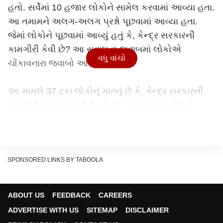
હતો. સર્વેમાં 10 હજાર લોકોને સામેલ કરવામાં આવ્યા હતા.
આ તમામને અલગ-અલગ પ્રશ્નો પૂછવામાં આવ્યા હતા.
જેમાં લોકોને પૂછવામાં આવ્યું હતું કે, કેન્દ્ર સરકારની
કામગીરી કેવી છે? આ સવાલના જવાબમાં લોકોએ
વધુ વાંચો
ચોંકાવનારા જવાબો આપ્યા હતાં.
આ મામલે 37 ટકા લોકોનું માનવું છે કે, કેન્દ્ર સરકારની
કામગીરી ખૂબ જ સારી છે. તો 41 ટકા લોકો માને છે કે,
કેન્દ્ર સરકારનું કામકાજ સંતોષકારક છે. જ્યારે 22 ટકા
લોકોનું માનવું છે કે કેન્દ્ર સરકારનું કામ ખૂબ જ ખરાબ છે.
ઉત્તર પ્રદેશને લઈને ચૂંટણી પ્રશ્ન!
SPONSORED LINKS BY TABOOLA
એબીપી ન્યૂઝે મેટ્રિસે સાથે મળીને આ સર્વે ખાસ કરીને
દેશના સૌથી મોટા રાજ્ય ઉત્તર પ્રદેશ માટે હાથ ધર્યો હતો.
ABOUT US
FEEDBACK
CAREERS
રાજનૈતિક દૃષ્ટિએ ઉત્તર પ્રદેશ દેશનું સૌથી મજબૂત રાજ્ય
ADVERTISE WITH US
SITEMAP
DISCLAIMER
છે. કારણ કે લોકસભાની 80 જેટલી બેઠકો અહીંથી આવે