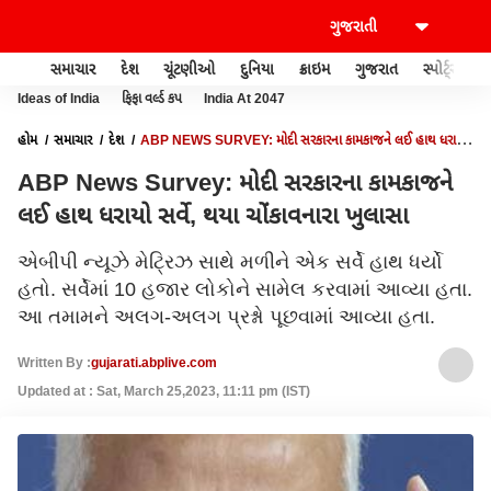
સમાચાર
દેશ
ચૂંટણીઓ
દુનિયા
ક્રાઇમ
ગુજરાત
સ્પોર્ટ્સ
Ideas of India
ફિફા વર્લ્ડ કપ
India At 2047
હોમ
સમાચાર
દેશ
ABP NEWS SURVEY: મોદી સરકારના કામકાજને લઈ હાથ ધરાયો
સર્વે, થયા ચોંકાવનારા ખુલાસા
ABP News Survey: મોદી સરકારના કામકાજને
લઈ હાથ ધરાયો સર્વે, થયા ચોંકાવનારા ખુલાસા
એબીપી ન્યૂઝે મેટ્રિઝ સાથે મળીને એક સર્વે હાથ ધર્યો
હતો. સર્વેમાં 10 હજાર લોકોને સામેલ કરવામાં આવ્યા હતા.
આ તમામને અલગ-અલગ પ્રશ્નો પૂછવામાં આવ્યા હતા.
Written By :
gujarati.abplive.com
Updated at : Sat, March 25,2023, 11:11 pm (IST)