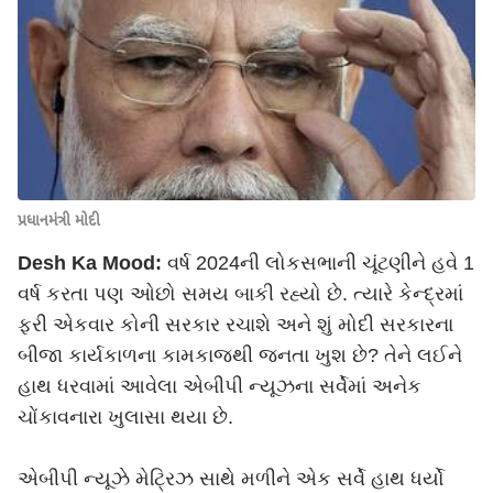
પ્રધાનમંત્રી મોદી
Desh Ka Mood:
વર્ષ 2024ની લોકસભાની ચૂંટણીને હવે 1
વર્ષ કરતા પણ ઓછો સમય બાકી રહ્યો છે. ત્યારે કેન્દ્રમાં
ફરી એકવાર કોની સરકાર રચાશે અને શું મોદી સરકારના
બીજા કાર્યકાળના કામકાજથી જનતા ખુશ છે? તેને લઈને
હાથ ધરવામાં આવેલા એબીપી ન્યૂઝના સર્વેમાં અનેક
ચોંકાવનારા ખુલાસા થયા છે.
એબીપી ન્યૂઝે મેટ્રિઝ સાથે મળીને એક સર્વે હાથ ધર્યો