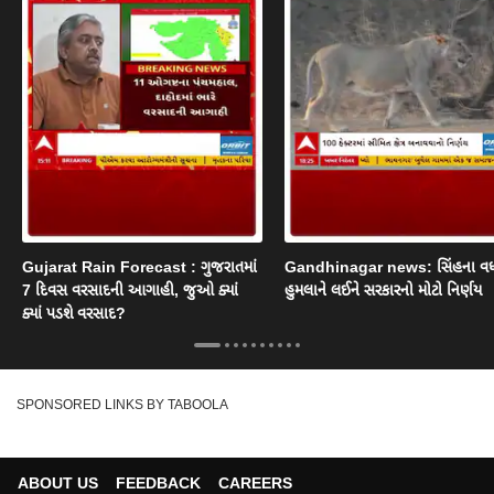
Gujarat Rain Forecast : ગુજરાતમાં
Gandhinagar news: સિંહના વ
7 દિવસ વરસાદની આગાહી, જુઓ ક્યાં
હુમલાને લઈને સરકારનો મોટો નિર્ણય
ક્યાં પડશે વરસાદ?
SPONSORED LINKS BY TABOOLA
ABOUT US
FEEDBACK
CAREERS