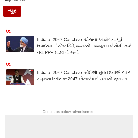
Abp Conclave
ન્યૂઝ
દેશ
India at 2047 Conclave: યોજના આયોગના પૂર્વ
ઉપાધ્યક્ષ મોન્ટેક સિંહે જણાવ્યો મજબૂત ઈકોનોમી અને
નવા PPP મૉડલનો રસ્તો
દેશ
India at 2047 Conclave: સીર્ઇઓ સુમંત દત્તાએ ABP
ન્યુઝના India at 2047 કોન્ક્લેવનો કરાવ્યો શુભારંભ
Continues below advertisement