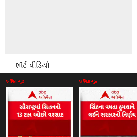
શૉર્ટ વીડિયો
અસ્મિતા ન્યૂઝ
અસ્મિતા ન્યૂઝ