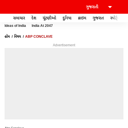
સમાચાર
દેશ
ચૂંટણીઓ
દુનિયા
ક્રાઇમ
ગુજરાત
સ્પોર્ટ્સ
Ideas of India
India At 2047
હોમ
વિષય
ABP CONCLAVE
Advertisement