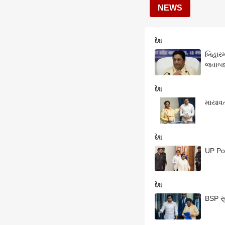
NEWS
દેશ
બિહારમ
જવાબદ
દેશ
માયાવત
દેશ
UP Po
દેશ
BSP સુ