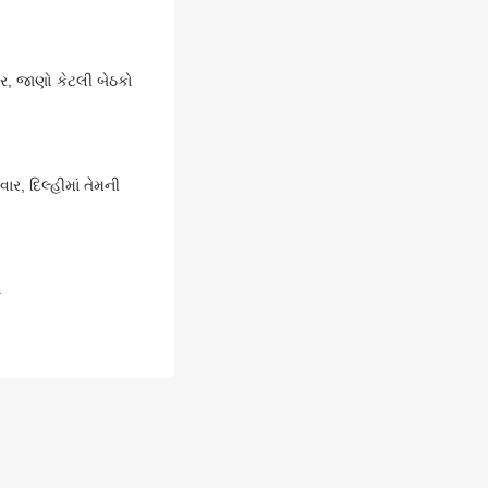
ર, જાણો કેટલી બેઠકો
ર, દિલ્હીમાં તેમની
ણો