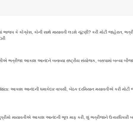
ાં ભાજપ કે કોંગ્રેસ, કોની સાથે માયાવતી લડશે ચૂંટણી? કરી મોટી જાહેરાત, ભત્
ારી
ીએ ભત્રીજા આકાશ આનંદને બનાવ્યા રાષ્ટ્રીય સંયોજક, બસપામાં બન્યા બીજા 
litics: આકાશ આનંદની ધમાકેદાર વાપસી, બેઠક દરમિયાન મયાવતીએ કરી મોટી જ
પ્રીમો માયાવતીએ આકાશ આનંદની ભૂલ માફ કરી, શું ભત્રીજાને ઉત્તારધિકારી 