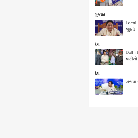
ગુજરાત
Local 
જીતી
દેશ
Delhi 
પાર્ટી
દેશ
બસપા સ