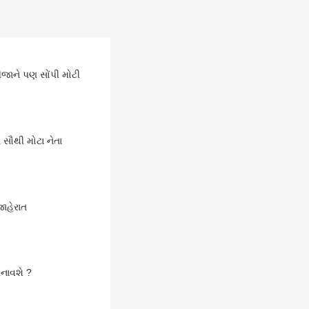
રીજાને પણ સોંપી મોટી
સૌથી મોટા નેતા
ાહેરાત
બનાવશે ?