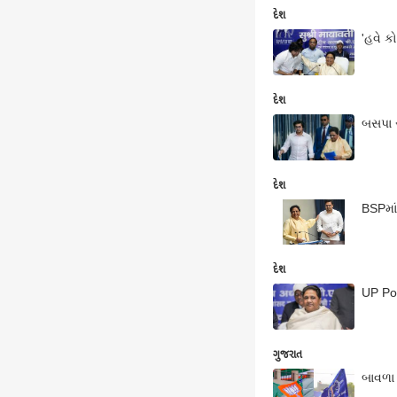
દેશ
'હવે ક
દેશ
બસપા 
દેશ
BSPમા
દેશ
UP Pol
ગુજરાત
બાવળા 