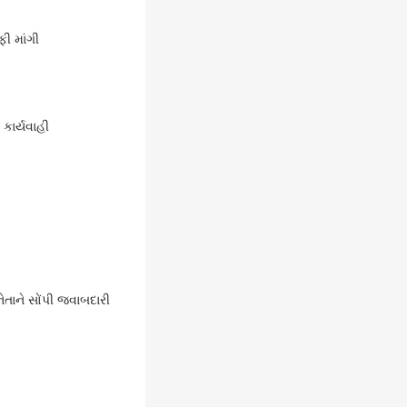
ફી માંગી
 કાર્યવાહી
ેતાને સોંપી જવાબદારી