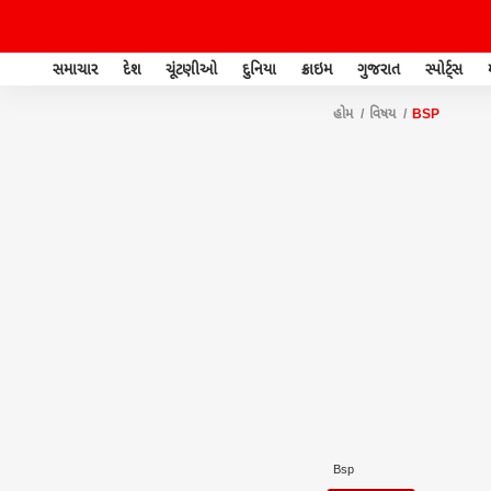
સમાચાર
દેશ
ચૂંટણીઓ
દુનિયા
ક્રાઇમ
ગુજરાત
સ્પોર્ટ્સ
હોમ
વિષય
BSP
Bsp