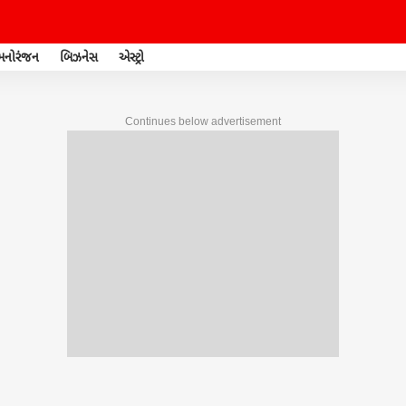
મનોરંજન
બિઝનેસ
એસ્ટ્રો
Continues below advertisement