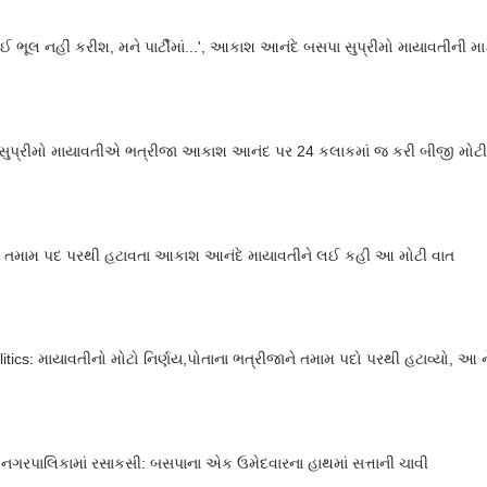
ોઈ ભૂલ નહીં કરીશ, મને પાર્ટીમાં...', આકાશ આનંદે બસપા સુપ્રીમો માયાવતીની મા
સુપ્રીમો માયાવતીએ ભત્રીજા આકાશ આનંદ પર 24 કલાકમાં જ કરી બીજી મોટી
ં તમામ પદ પરથી હટાવતા આકાશ આનંદે માયાવતીને લઈ કહી આ મોટી વાત
itics: માયાવતીનો મોટો નિર્ણય,પોતાના ભત્રીજાને તમામ પદો પરથી હટાવ્યો, આ ન
નગરપાલિકામાં રસાકસી: બસપાના એક ઉમેદવારના હાથમાં સત્તાની ચાવી