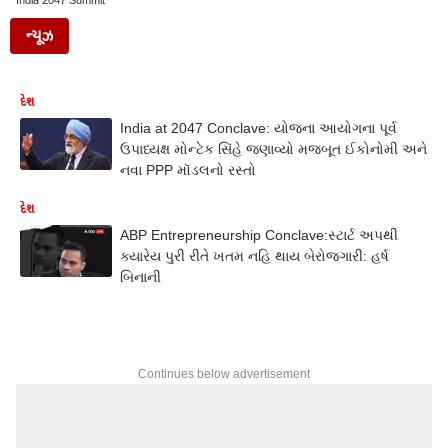
India 2047 Summit
ન્યૂઝ
દેશ
India at 2047 Conclave: યોજના આયોગના પૂર્વ
ઉપાધ્યક્ષ મોન્ટેક સિંહે જણાવ્યો મજબૂત ઈકોનોમી અને
નવા PPP મૉડલનો રસ્તો
દેશ
ABP Entrepreneurship Conclave:સ્ટાર્ટ અપથી
ક્યારેય પુરી રીતે ખતમ નહિ થાય બેરોજગારી: હર્ષ
બિનાની
Continues below advertisement