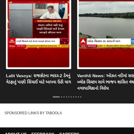
Lalit Vasoya: રાજકોટના ભાદર-2 ડેમનું
Vanthli News: ઓઝત નદીમાં સરક
વેડફાતું પાણી સિંચાઈ માટે આપવા ઉઠી માગ
બ્લોક સિસ્ટમ સામે ભાજપ શાસિત વં
નગરપાલિકાનો વિરોધ
SPONSORED LINKS BY TABOOLA