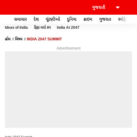
સમાચાર
દેશ
ચૂંટણીઓ
દુનિયા
ક્રાઇમ
ગુજરાત
સ્પોર્ટ્સ
Ideas of India
ફિફા વર્લ્ડ કપ
India At 2047
હોમ
વિષય
INDIA 2047 SUMMIT
Advertisement