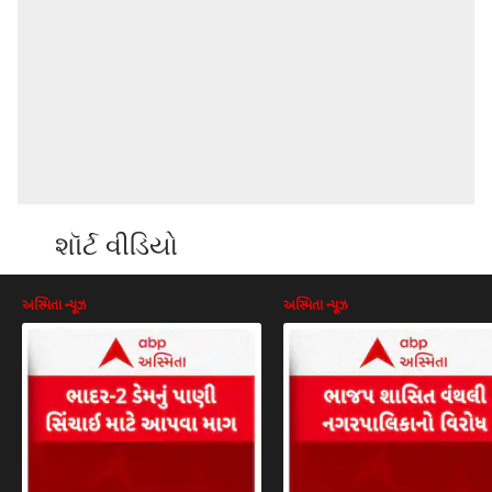
શૉર્ટ વીડિયો
અસ્મિતા ન્યૂઝ
અસ્મિતા ન્યૂઝ