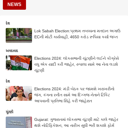
NEWS
દેશ
Lok Sabah Election:પ્રથમ તબક્કાના મતદાન અગાઉ
ECની મોટી કાર્યવાહી, 4650 કરોડ રૂપિયા કર્યા જપ્ત
અમદાવાદ
Elections 2024: લોકસભાની ચૂંટણીને લઈને કોંગ્રેસે
વધુ એક યાદી કરી જાહેર, રુપાલા સામે આ નેતા લડશે
ચૂંટણી
દેશ
Elections 2024: મંડી બેઠક પર જામશે ખરાખરીનો
જંગ, કંગના રનૌત સામે આ દિગ્ગજ નેતાને ટિકિટ
આપવાની પ્રતિભા સિંહે કરી જાહેરાત
ચૂંટણી
Gujarat: ગુજરાતમાં લોકસભા ચૂંટણી માટે કાલે જાહેર
થશે નોટિફિકેશન, આ તારીખ સુધી ભરી શકાશે ફોર્મ