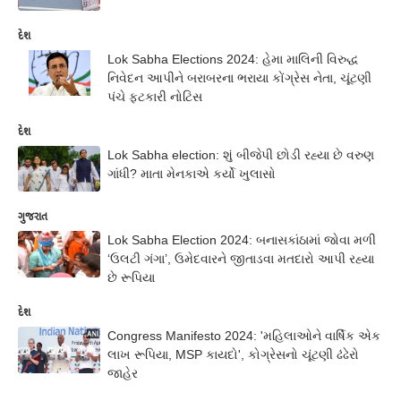
દેશ
Lok Sabha Elections 2024: હેમા માલિની વિરુદ્ધ
નિવેદન આપીને બરાબરના ભરાયા કોંગ્રેસ નેતા, ચૂંટણી
પંચે ફટકારી નોટિસ
દેશ
Lok Sabha election: શું બીજેપી છોડી રહ્યા છે વરુણ
ગાંધી? માતા મેનકાએ કર્યો ખુલાસો
ગુજરાત
Lok Sabha Election 2024: બનાસકાંઠામાં જોવા મળી
‘ઉલટી ગંગા’, ઉમેદવારને જીતાડવા મતદારો આપી રહ્યા
છે રૂપિયા
દેશ
Congress Manifesto 2024: 'મહિલાઓને વાર્ષિક એક
લાખ રૂપિયા, MSP કાયદો', કોગ્રેસનો ચૂંટણી ઢંઢેરો
જાહેર