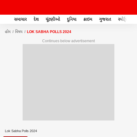
સમાચાર
દેશ
ચૂંટણીઓ
દુનિયા
ક્રાઇમ
ગુજરાત
સ્પોર્ટ્સ
હોમ
વિષય
LOK SABHA POLLS 2024
Continues below advertisement
Lok Sabha Polls 2024