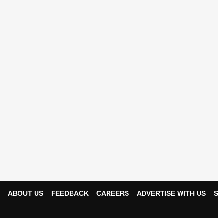
ABOUT US
FEEDBACK
CAREERS
ADVERTISE WITH US
S