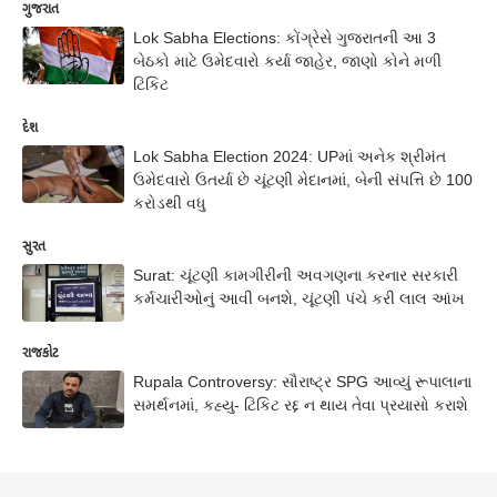
ગુજરાત
Lok Sabha Elections: કોંગ્રેસે ગુજરાતની આ 3
બેઠકો માટે ઉમેદવારો કર્યા જાહેર, જાણો કોને મળી
ટિકિટ
દેશ
Lok Sabha Election 2024: UPમાં અનેક શ્રીમંત
ઉમેદવારો ઉતર્યા છે ચૂંટણી મેદાનમાં, બેની સંપત્તિ છે 100
કરોડથી વધુ
સુરત
Surat: ચૂંટણી કામગીરીની અવગણના કરનાર સરકારી
કર્મચારીઓનું આવી બનશે, ચૂંટણી પંચે કરી લાલ આંખ
રાજકોટ
Rupala Controversy: સૌરાષ્ટ્ર SPG આવ્યું રૂપાલાના
સમર્થનમાં, કહ્યુ- ટિકિટ રદ્દ ન થાય તેવા પ્રયાસો કરાશે