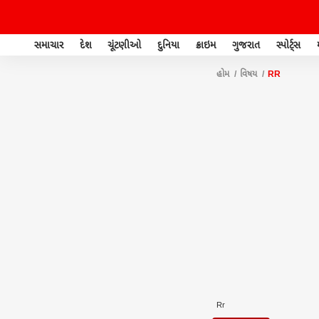
સમાચાર
દેશ
ચૂંટણીઓ
દુનિયા
ક્રાઇમ
ગુજરાત
સ્પોર્ટ્સ
હોમ
વિષય
RR
Rr