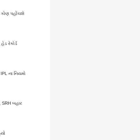
 કોણ પહોંચશે
ેડ રેકોર્ડ
 IPL ના નિયમો
ું, SRH બહાર
્યો