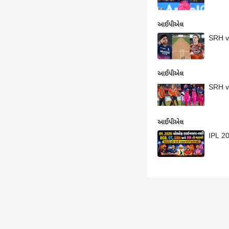
આઈપીએલ
SRH vs
આઈપીએલ
SRH vs
આઈપીએલ
IPL 2