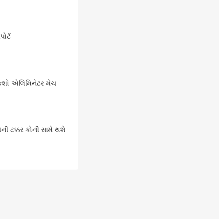
પોર્ટ
 શકશો એલિમિનેટર મેચ
 ટક્કર કોની સામે થશે