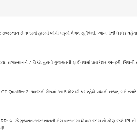
 રાજસ્થાન રોયલ્સની હારથી ભાંગી પડ્યો વૈભવ સૂર્યવંશી, આંખમાંથી ધડધડ વહેવા
લ
26: રાજસ્થાનને 7 વિકેટે હરાવી ગુજરાતની ફાઈનલમાં ધમાકેદાર એન્ટ્રી, ગિલની
GT Qualifier 2: આજની મેચમાં આ 5 ખેલાડી પર રહેશે બધાની નજર, ગમે ત્યારે પલ
 RR: આજે ગુજરાત-રાજસ્થાનની મેચ વરસાદમાં ધોવાઇ જાય તો કોણ જશે IPLની
રણ