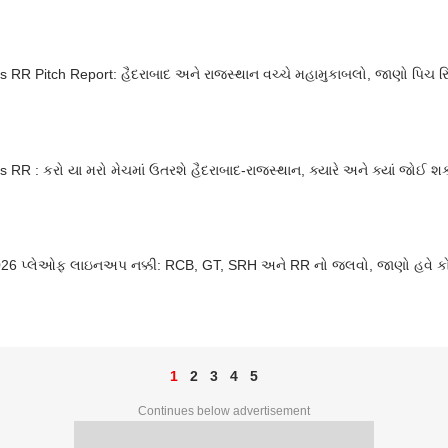
 RR Pitch Report: હૈદરાબાદ અને રાજસ્થાન વચ્ચે મહામુકાબલો, જાણો પિચ રિ
 RR : કરો યા મરો મેચમાં ઉતરશે હૈદરાબાદ-રાજસ્થાન, ક્યારે અને ક્યાં જોઈ
026 પ્લેઓફ લાઇનઅપ નક્કી: RCB, GT, SRH અને RR નો જલવો, જાણો હવે કોની
1
2
3
4
5
Continues below advertisement