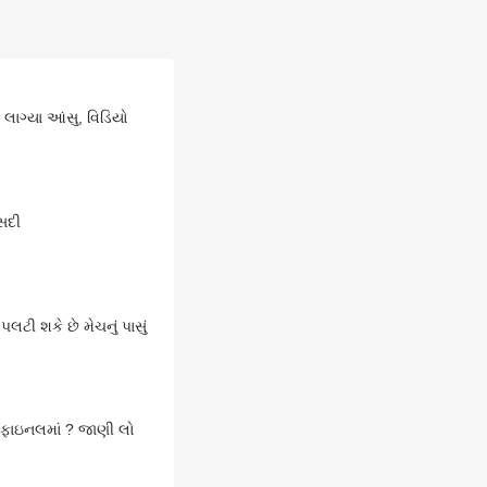
 લાગ્યા આંસુ, વિડિયો
 સદી
ટી શકે છે મેચનું પાસું
 ફાઇનલમાં ? જાણી લો