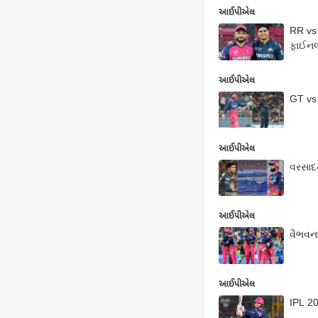
આઈપીએલ
RR vs 
ફાઈનલ
આઈપીએલ
GT vs 
આઈપીએલ
વરસાદ
આઈપીએલ
વૈભવના
આઈપીએલ
IPL 20