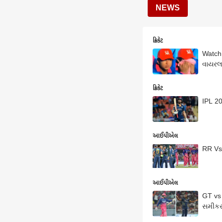
NEWS
ક્રિકેટ
Watch:
વાયર
ક્રિકેટ
IPL 20
આઈપીએલ
RR Vs 
આઈપીએલ
GT vs
સમીક