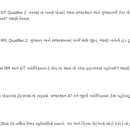
GT Qualifier 2: વરસાદના કારણે ધોવાઈ જાય રાજસ્થાન અને ગુજરાતની મેચ તો
માં? જાણો નિયમ
RR, Qualifier 2: ગુજરાત અને રાજસ્થાનમાં કોની થશે જીત, જાણો બંનેનો હેડ ટૂ હ
માં RR અને GT ક્વોલિફાયર-2 મેચ રદ થાય તો કોણ ફાઇનલમાં પહોંચશે? જાણો
 તોફાનમાં હૈદરાબાદનો સફાયો: રાજસ્થાન 47 રને જીતી ક્વોલિફાયર 2માં પહોંચ્ય
26માં 15 વર્ષીય વૈભવ સૂર્યવંશીનો ધમાકો: પંત અને ક્રિસ ગેઈલનો મોટો રેકોર્ડ તોડ