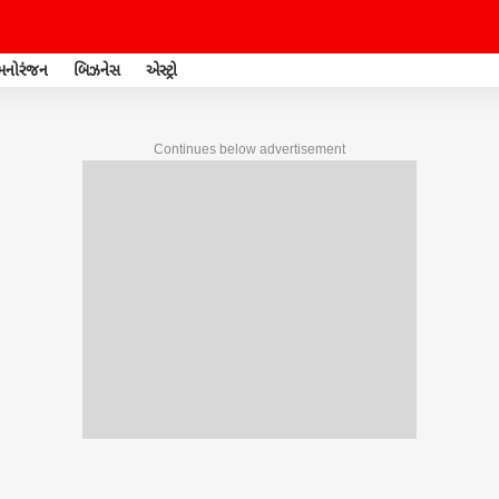
મનોરંજન
બિઝનેસ
એસ્ટ્રો
Continues below advertisement