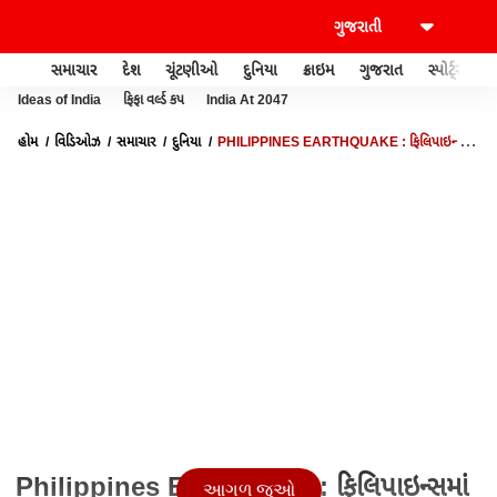
સમાચાર
દેશ
ચૂંટણીઓ
દુનિયા
ક્રાઇમ
ગુજરાત
સ્પોર્ટ્સ
Ideas of India
ફિફા વર્લ્ડ કપ
India At 2047
હોમ
વિડિઓઝ
સમાચાર
દુનિયા
PHILIPPINES EARTHQUAKE : ફિલિપાઇન્સમાં
શક્તિશાળી ભૂકંપ, અનેક ઈમારતો ધરાશાયી
Philippines Earthquake : ફિલિપાઇન્સમાં
આગળ જુઓ