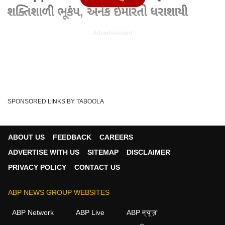
શક્તિશાળી ભૂકંપ, અનેક ઈમારતો ધરાશાયી
Advertisement
SPONSORED LINKS BY TABOOLA
ABOUT US
FEEDBACK
CAREERS
ADVERTISE WITH US
SITEMAP
DISCLAIMER
PRIVACY POLICY
CONTACT US
Written By :
હરેશ કણઝરીયા
ABP NEWS GROUP WEBSITES
08 Jun 2026 12:03 PM (IST)
Philippines Earthquake : ફિલિપાઇન્સમાં શક્તિશાળી ભૂકંપ,
ABP Network
ABP Live
ABP न्यूज़
અનેક ઈમારતો ધરાશાયી Philippines Earthquake...
see more