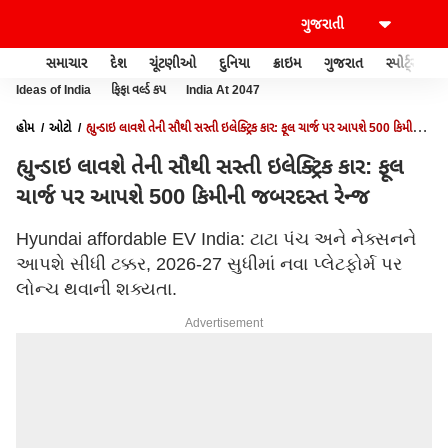
સમાચાર
દેશ
ચૂંટણીઓ
દુનિયા
ક્રાઇમ
ગુજરાત
સ્પોર્ટ્સ
Ideas of India
ફિફા વર્લ્ડ કપ
India At 2047
હોમ
ઓટો
હ્યુન્ડાઇ લાવશે તેની સૌથી સસ્તી ઇલેક્ટ્રિક કાર: ફૂલ ચાર્જ પર આપશે 500 કિમીની
જબરદસ્ત રેન્જ
હ્યુન્ડાઇ લાવશે તેની સૌથી સસ્તી ઇલેક્ટ્રિક કાર: ફૂલ
ચાર્જ પર આપશે 500 કિમીની જબરદસ્ત રેન્જ
Hyundai affordable EV India: ટાટા પંચ અને નેક્સનને
આપશે સીધી ટક્કર, 2026-27 સુધીમાં નવા પ્લેટફોર્મ પર
લોન્ચ થવાની શક્યતા.
Advertisement