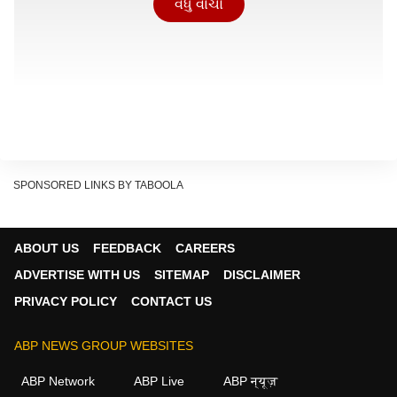
વધુ વાંચો
SPONSORED LINKS BY TABOOLA
ABOUT US
FEEDBACK
CAREERS
ADVERTISE WITH US
SITEMAP
DISCLAIMER
PRIVACY POLICY
CONTACT US
ABP NEWS GROUP WEBSITES
આ નવી સસ્તી ઇલેક્ટ્રિક SUV હ્યુન્ડાઇના લેટેસ્ટ E-
ABP Network
ABP Live
ABP न्यूज़
GMP પ્લેટફોર્મ પર બનાવવામાં આવશે. માર્કેટમાં તેને