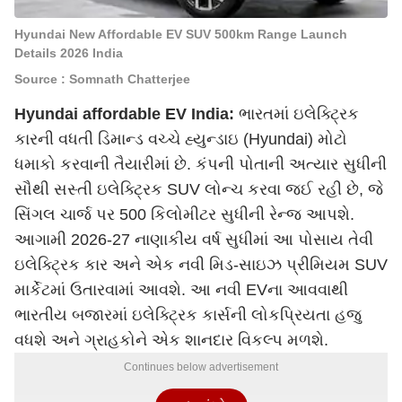
Hyundai New Affordable EV SUV 500km Range Launch
Details 2026 India
Source : Somnath Chatterjee
Hyundai affordable EV India:
ભારતમાં ઇલેક્ટ્રિક
કારની વધતી ડિમાન્ડ વચ્ચે હ્યુન્ડાઇ (Hyundai) મોટો
ધમાકો કરવાની તૈયારીમાં છે. કંપની પોતાની અત્યાર સુધીની
સૌથી સસ્તી ઇલેક્ટ્રિક SUV લોન્ચ કરવા જઈ રહી છે, જે
સિંગલ ચાર્જ પર 500 કિલોમીટર સુધીની રેન્જ આપશે.
આગામી 2026-27 નાણાકીય વર્ષ સુધીમાં આ પોસાય તેવી
ઇલેક્ટ્રિક કાર અને એક નવી મિડ-સાઇઝ પ્રીમિયમ SUV
માર્કેટમાં ઉતારવામાં આવશે. આ નવી EVના આવવાથી
ભારતીય બજારમાં ઇલેક્ટ્રિક કાર્સની લોકપ્રિયતા હજુ
વધશે અને ગ્રાહકોને એક શાનદાર વિકલ્પ મળશે.
Continues below advertisement