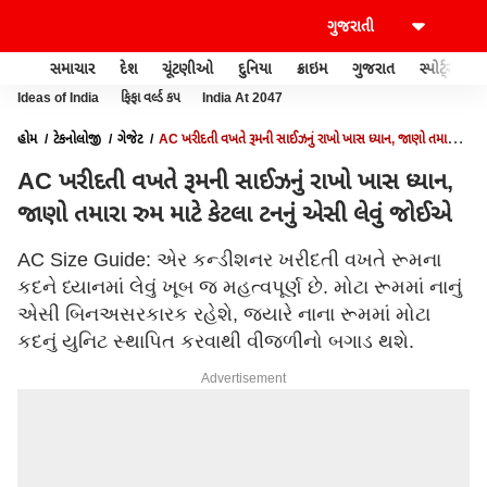
સમાચાર
દેશ
ચૂંટણીઓ
દુનિયા
ક્રાઇમ
ગુજરાત
સ્પોર્ટ્સ
Ideas of India
ફિફા વર્લ્ડ કપ
India At 2047
હોમ
ટેકનોલોજી
ગેજેટ
AC ખરીદતી વખતે રૂમની સાઈઝનું રાખો ખાસ ધ્યાન, જાણો તમારા
રુમ માટે કેટલા ટનનું એસી લેવું જોઈએ
AC ખરીદતી વખતે રૂમની સાઈઝનું રાખો ખાસ ધ્યાન,
જાણો તમારા રુમ માટે કેટલા ટનનું એસી લેવું જોઈએ
AC Size Guide: એર કન્ડીશનર ખરીદતી વખતે રૂમના
કદને ધ્યાનમાં લેવું ખૂબ જ મહત્વપૂર્ણ છે. મોટા રૂમમાં નાનું
એસી બિનઅસરકારક રહેશે, જ્યારે નાના રૂમમાં મોટા
કદનું યુનિટ સ્થાપિત કરવાથી વીજળીનો બગાડ થશે.
Advertisement