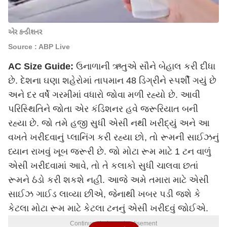
એર કન્ડીશનર
Source : ABP Live
AC Size Guide:
ઉનાળાની ઋતુએ સૌને બેહાલ કરી દીધા
છે. દેશના ઘણા શહેરોમાં તાપમાન 48 ડિગ્રીને સ્પર્શી ગયું છે
અને દર વર્ષે ગરમીમાં વધારો જોવા મળી રહ્યો છે. આવી
પરિસ્થિતિને જોતા એર કંડિશનર હવે જરૂરિયાત બની
રહ્યા છે. જો તમે હજી સુધી એસી નથી ખરીદ્યું અને આ
વખતે ખરીદવાનું પ્લાનિંગ કરી રહ્યા છો, તો રૂમની સાઈઝનું
ધ્યાન રાખવું ખૂબ જરૂરી છે. જો મોટા રૂમ માટે 1 ટન વાળું
એસી ખરીદવામાં આવે, તો તે કલાકો સુધી ચાલવા છતાં
રૂમને ઠંડો કરી શકશે નહીં. આજે અમે તમારા માટે એસી
સાઈઝ ગાઈડ લાવ્યા છીએ, જેનાથી ખબર પડી જશે કે
કેટલા મોટા રૂમ માટે કેટલા ટનનું એસી ખરીદવું જોઈએ.
Continues below advertisement