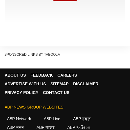
SPONSORED LINKS BY TABOOLA
ABOUT US
FEEDBACK
CAREERS
ADVERTISE WITH US
SITEMAP
DISCLAIMER
PRIVACY POLICY
CONTACT US
ABP NEWS GROUP WEBSITES
ABP Network
ABP Live
ABP न्यूज़
ABP আনন্দ
ABP माझा
ABP અસ્મિતા