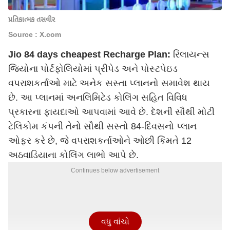
પ્રતિકાત્મક તસવીર
Source : X.com
Jio 84 days cheapest Recharge Plan:
રિલાયન્સ
જિયોના પોર્ટફોલિયોમાં પ્રીપેડ અને પોસ્ટપેઇડ
વપરાશકર્તાઓ માટે અનેક સસ્તા પ્લાનનો સમાવેશ થાય
છે. આ પ્લાનમાં અનલિમિટેડ કોલિંગ સહિત વિવિધ
પ્રકારના ફાયદાઓ આપવામાં આવે છે. દેશની સૌથી મોટી
ટેલિકોમ કંપની તેનો સૌથી સસ્તો 84-દિવસનો પ્લાન
ઓફર કરે છે, જે વપરાશકર્તાઓને ઓછી કિંમતે 12
અઠવાડિયાના કોલિંગ લાભો આપે છે.
Continues below advertisement
વધુ વાંચો