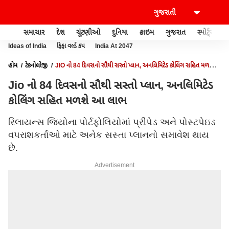
સમાચાર
દેશ
ચૂંટણીઓ
દુનિયા
ક્રાઇમ
ગુજરાત
સ્પોર્ટ્સ
Ideas of India
ફિફા વર્લ્ડ કપ
India At 2047
હોમ
ટેકનોલોજી
JIO નો 84 દિવસનો સૌથી સસ્તો પ્લાન, અનલિમિટેડ કોલિંગ સહિત મળશે
આ લાભ
Jio નો 84 દિવસનો સૌથી સસ્તો પ્લાન, અનલિમિટેડ
કોલિંગ સહિત મળશે આ લાભ
રિલાયન્સ જિયોના પોર્ટફોલિયોમાં પ્રીપેડ અને પોસ્ટપેઇડ
વપરાશકર્તાઓ માટે અનેક સસ્તા પ્લાનનો સમાવેશ થાય
છે.
Advertisement