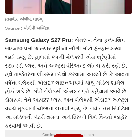
(તસવીર- એબીપી લાઇવ)
Source : એબીપી અસ્મિતા
Samsung Galaxy S27 Pro:
સેમસંગ તેના ફ્લેગશિપ
લાઇનઅપમાં અત્યાર સુધીનો સૌથી મોટો ફેરફાર કરવા
જઈ રહ્યું છે. હાલમાં કંપની ગેલેક્સી એસ શ્રેણીમાં
સ્ટાન્ડર્ડ, પ્લસ અને અલ્ટ્રા વેરિઅન્ટ લોન્ચ કરી રહી છે.
હવે તાજેતરના લીક્સમાં દાવો કરવામાં આવ્યો છે કે આવતા
વર્ષના ગેલેક્સી એસ27 લાઇનઅપમાં ચોથું મોડેલ શામેલ
હોઈ શકે છે, જેને ગેલેક્સી એસ27 પ્રો કહેવામાં આવે છે.
સેમસંગ તેને એસ27 પ્લસ અને ગેલેક્સી એસ27 અલ્ટ્રા
વચ્ચે મૂકવાની યોજના બનાવી રહ્યું છે. નવીનતમ રિપોર્ટમાં
આ મોડેલની બેટરી ક્ષમતા અને ડિસ્પ્લે વિશે વિગતો જાહેર
કરવામાં આવી છે.
Continues below advertisement