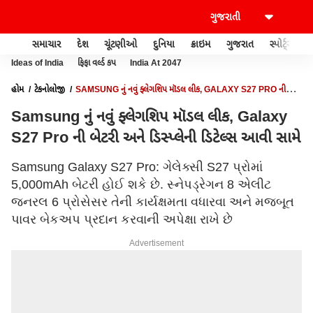
સમાચાર
દેશ
ચૂંટણીઓ
દુનિયા
ક્રાઇમ
ગુજરાત
સ્પોર્ટ્સ
Ideas of India
ફિફા વર્લ્ડ કપ
India At 2047
હોમ
ટેકનોલોજી
SAMSUNG નું નવું ફ્લેગશિપ મૉડલ લીક, GALAXY S27 PRO ની
બેટરી અને ડિસ્પ્લેની ડિટેલ્સ આવી સામે
Samsung નું નવું ફ્લેગશિપ મૉડલ લીક, Galaxy
S27 Pro ની બેટરી અને ડિસ્પ્લેની ડિટેલ્સ આવી સામે
Samsung Galaxy S27 Pro: ગેલેક્સી S27 પ્રોમાં
5,000mAh બેટરી હોઈ શકે છે. સ્નેપડ્રેગન 8 એલીટ
જનરલ 6 પ્રોસેસર તેની કાર્યક્ષમતા વધારવા અને મજબૂત
પાવર બેકઅપ પ્રદાન કરવાની અપેક્ષા રાખે છે
Advertisement