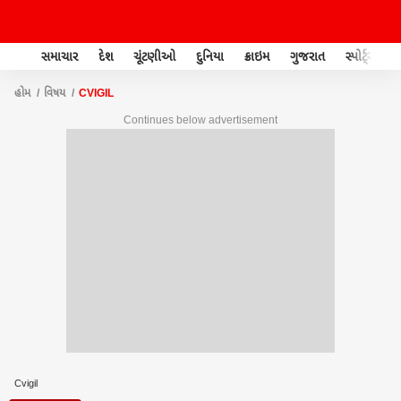
સમાચાર
દેશ
ચૂંટણીઓ
દુનિયા
ક્રાઇમ
ગુજરાત
સ્પોર્ટ્સ
હોમ
વિષય
CVIGIL
Continues below advertisement
Cvigil