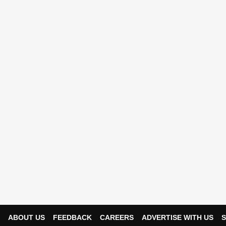
ABOUT US
FEEDBACK
CAREERS
ADVERTISE WITH US
S