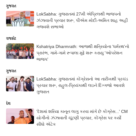
ગુજરાત
LokSabha: ગુજરાતમાં 27મી એપ્રિલથી ભાજપનો
ઝંઝાવાતી પ્રચાર શરૂ, પીએમ મોદી-અમિત શાહ અહીં
ગજવશે સભાઓ
રાજકોટ
Kshatriya Dharmrath: આજથી ક્ષત્રિયોના 'ધર્મરથ'નો
પ્રારંભ, ગામે-ગામે રૂપાલા મુદ્દે શરૂ કરાયુ 'ઓપરેશન
ભાજપ'
ગુજરાત
LokSabha: ગુજરાતમાં કોંગ્રેસનો આ તારીખથી પ્રચંડ
પ્રચાર શરૂ, રાહુલ-પ્રિયંકાથી લઇને દિગ્ગજો આવશે
ગુજરાત
દેશ
'દેશમાં શરિયા કાનૂન લાગુ કરવા માંગે છે કોંગ્રેસ...' CM
યોગીનો ઝંઝાવાતી ચૂંટણી પ્રચાર, કોંગ્રેસ પર કર્યો
સીધો એટેક