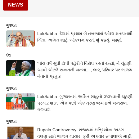
NEWS
ગુજરાત
LokSabha: દેશમાં પ્રથમ બે તબક્કામાં ઓછા મતદાનથી
ચિંતા, અમિત શાહે આંકલન કરતાં શું કહ્યું, જાણો
દેશ
'પાંચ વર્ષ સુધી ટોપી પહેરીને વિરોધ કરતાં રહ્યાં, ને ચૂંટણી
આવી એટલે સનાતની બન્યા...', લાલૂ પરિવાર પર ભાજપ
નેતાનો પ્રહાર
ગુજરાત
LokSabha: ગુજરાતમાં અમિત શાહનો ઝંઝાવાતી ચૂંટણી
પ્રચાર શરૂ, એક પછી એક ત્રણ જગ્યાએ જનસભા
ગજવશે
ગુજરાત
Rupala Controversy: રાજ્યમાં ક્ષત્રિયોના અડગ
વલણ સામે ભાજપ લાચાર, ફરી એકવાર રૂપાલાએ માફી