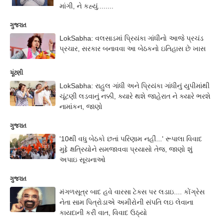
માંગી, ને કહ્યું........
ગુજરાત
LokSabha: વલસાડમાં પ્રિયંકા ગાંધીનો આજે પ્રચંડ
પ્રચાર, સરકાર બનાવવા આ બેઠકનો ઇતિહાસ છે ખાસ
ચૂંટણી
LokSabha: રાહુલ ગાંધી અને પ્રિયંકા ગાંધીનું યુપીમાંથી
ચૂંટણી લડવાનું નક્કી, ક્યારે થશે જાહેરાત ને ક્યારે ભરશે
નામાંકન, જાણો
ગુજરાત
'10થી વધુ બેઠકો છતાં પરિણામ નહીં...' રૂપાલા વિવાદ
મુદ્દે ક્ષત્રિયોને સમજાવવા પ્રયાસો તેજ, જાણો શું
અપાઇ સૂચનાઓ
ગુજરાત
મંગળસૂત્ર બાદ હવે વારસા ટેક્સ પર લડાઇ.... કોંગ્રેસ
નેતા સામ પિત્રોડાએ અમીરોની સંપતિ લઇ લેવાના
કાયદાની કરી વાત, વિવાદ ઉઠ્યો