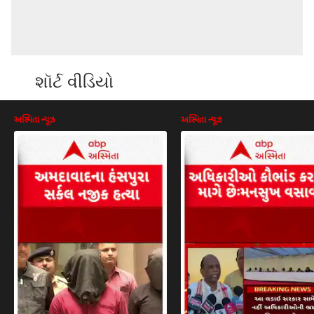
શૉર્ટ વીડિયો
અસ્મિતા ન્યૂઝ
અસ્મિતા ન્યૂઝ