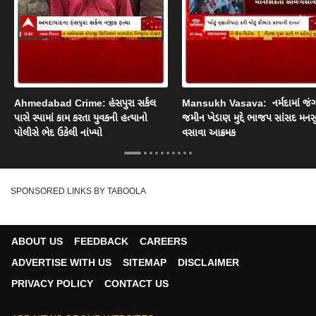
Ahmedabad Crime: હંસપુરા સર્કલ
Mansukh Vasava: નર્મદામાં જં
પાસે સ્પામાં કામ કરતા યુવકની હત્યાનો
જમીન ખેડાણ મુદ્દે ભાજપ સાંસદ મનસ
પોલીસે ભેદ ઉકેલી નાંખ્યો
વસાવા આક્રમક
SPONSORED LINKS BY TABOOLA
ABOUT US
FEEDBACK
CAREERS
ADVERTISE WITH US
SITEMAP
DISCLAIMER
PRIVACY POLICY
CONTACT US