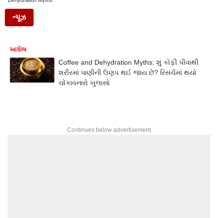
Dehydration Myths
ન્યૂઝ
આરોગ્ય
Coffee and Dehydration Myths: શું કોફી પીવાથી
શરીરમાં પાણીની ઉણપ થઈ જાય છે? રિસર્ચમાં થયો
ચોંકાવનારો ખુલાસો
Continues below advertisement