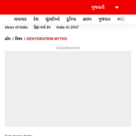
સમાચાર
દેશ
ચૂંટણીઓ
દુનિયા
ક્રાઇમ
ગુજરાત
સ્પોર્ટ્સ
Ideas of India
ફિફા વર્લ્ડ કપ
India At 2047
હોમ
વિષય
DEHYDRATION MYTHS
Advertisement