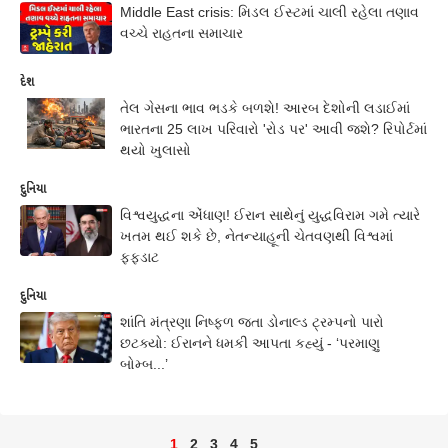
Middle East crisis: મિડલ ઈસ્ટમાં ચાલી રહેલા તણાવ
વચ્ચે રાહતના સમાચાર
દેશ
તેલ ગેસના ભાવ ભડકે બળશે! આરબ દેશોની લડાઈમાં
ભારતના 25 લાખ પરિવારો 'રોડ પર' આવી જશે? રિપોર્ટમાં
થયો ખુલાસો
દુનિયા
વિશ્વયુદ્ધના એંધાણ! ઈરાન સાથેનું યુદ્ધવિરામ ગમે ત્યારે
ખતમ થઈ શકે છે, નેતન્યાહૂની ચેતવણથી વિશ્વમાં
ફફડાટ
દુનિયા
શાંતિ મંત્રણા નિષ્ફળ જતા ડોનાલ્ડ ટ્રમ્પનો પારો
છટક્યો: ઈરાનને ધમકી આપતા કહ્યું - ‘પરમાણુ
બોમ્બ...’
1
2
3
4
5