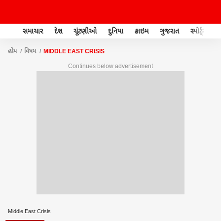
સમાચાર
દેશ
ચૂંટણીઓ
દુનિયા
ક્રાઇમ
ગુજરાત
સ્પોર્ટ્સ
હોમ
વિષય
MIDDLE EAST CRISIS
Continues below advertisement
Middle East Crisis