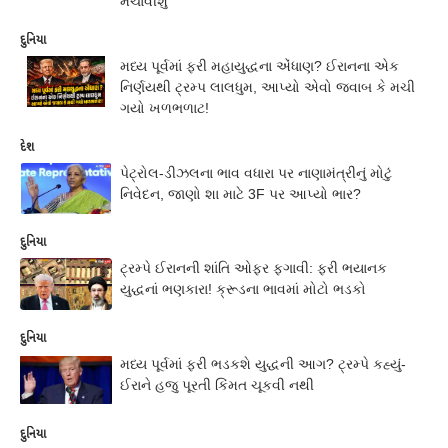
મચાવીશું'
દુનિયા
મધ્ય પૂર્વમાં ફરી મહાયુદ્ધના એંધાણ? ઈરાનના એક
નિર્ણયથી ટ્રમ્પ લાલધુમ, આપ્યો એવો જવાબ કે મચી
ગયો ખળભળાટ!
દેશ
પેટ્રોલ-ડીઝલના ભાવ વધારા પર નાણામંત્રીનું મોટું
નિવેદન, જાણો શા માટે 3F પર આપ્યો ભાર?
દુનિયા
ટ્રમ્પે ઈરાનની શાંતિ ઓફર ફગાવી: ફરી ભયાનક
યુદ્ધનાં ભણકારા! ક્રૂડના ભાવમાં મોટો ભડકો
દુનિયા
મધ્ય પૂર્વમાં ફરી ભડકશે યુદ્ધની આગ? ટ્રમ્પે કહ્યું-
ઈરાને હજુ પૂરતી કિંમત ચૂકવી નથી
દુનિયા