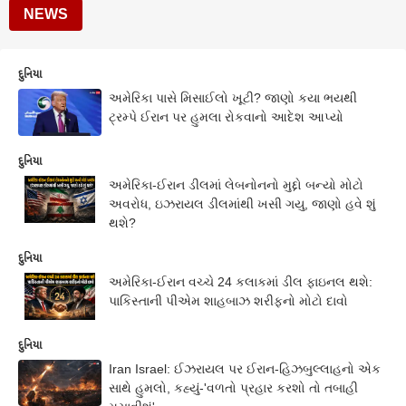
NEWS
દુનિયા
અમેરિકા પાસે મિસાઈલો ખૂટી? જાણો કયા ભયથી
ટ્રમ્પે ઈરાન પર હુમલા રોકવાનો આદેશ આપ્યો
દુનિયા
અમેરિકા-ઈરાન ડીલમાં લેબનોનનો મુદ્દો બન્યો મોટો
અવરોધ, ઇઝરાયલ ડીલમાંથી ખસી ગયુ, જાણો હવે શું
થશે?
દુનિયા
અમેરિકા-ઈરાન વચ્ચે 24 કલાકમાં ડીલ ફાઇનલ થશે:
પાકિસ્તાની પીએમ શાહબાઝ શરીફનો મોટો દાવો
દુનિયા
Iran Israel: ઈઝરાયલ પર ઈરાન-હિઝબુલ્લાહનો એક
સાથે હુમલો, કહ્યું-'વળતો પ્રહાર કરશો તો તબાહી