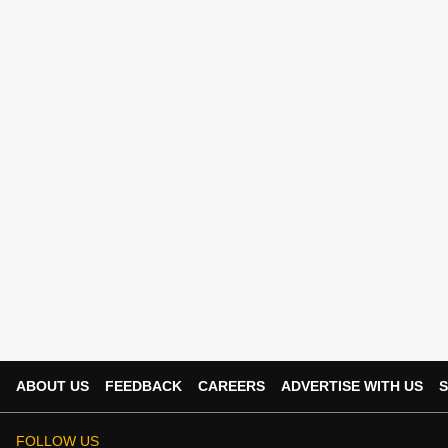
ABOUT US
FEEDBACK
CAREERS
ADVERTISE WITH US
S
FOLLOW US