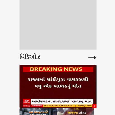
વિડિઓઝ