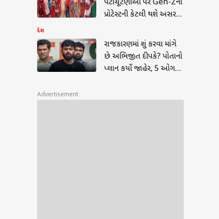
પેટાચૂંટણીઓ પર Gen-Zના
્ટ થયો
પ્રોટેસ્ટની કેટલી થશે અસર?
સમજો ગણિત અને
દેશ
વિશ્લેષણ
રાજકારણમાં શું કરવા માંગે
છે અભિજીત દીપકે? પોતાનો
પ્લાન કર્યો જાહેર, 5 ઓગસ્ટે
નિર્ણય કરશે જાહેર
Advertisement