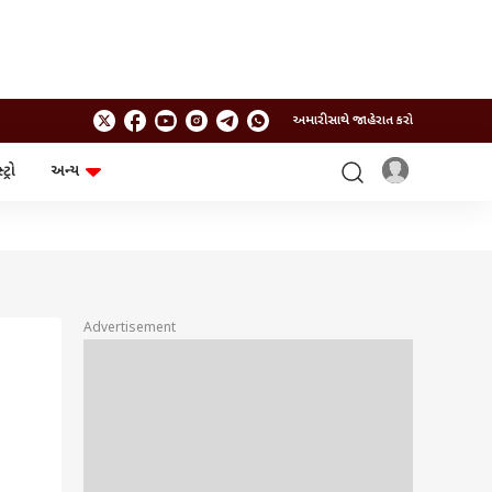
અમારી સાથે જાહેરાત કરો
ટ્રો
અન્ય
ટેકનોલોજી
ચૂંટણી
ગેજેટ
ઓટો
બજેટ
Advertisement