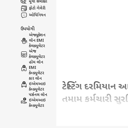
મૂવી સમીક્ષા
ફોટો ગેલેરી
ઓપિનિયન
ઉપયોગી
એજ્યૂકેશન
લૉન EMI
કેલક્યૂલેટર
એજ
કેલક્યૂલેટર
હૉમ લૉન
EMI
કેલ્ક્યૂલેટર
કાર લૉન
ટેસ્ટિંગ દરમિયાન આ
ઇએમઆઇ
કેલ્ક્યૂલેટર
પર્સનલ લૉન
તમામ કર્મચારી સુર
ઇએમઆઇ
કેલ્ક્યૂલેટર
Written By :
gujarati.abplive.com
| 29 