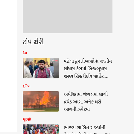
ટોપ સ્ટોરી
દેશ
મહિલા કુસ્તીબાજોના જાતીય
શોષણ કેસમાં બ્રિજભૂષણ
શરણ સિંહ નિર્દોષ જાહેર,
કોર્ટેનો નિર્ણય
દુનિયા
અમેરિકામાં જંગલમાં લાગી
પ્રચંડ આગ, અનેક ઘરો
આગની ઝપેટમાં
ચૂંટણી
ભાજપ શાસિત રાજ્યોની