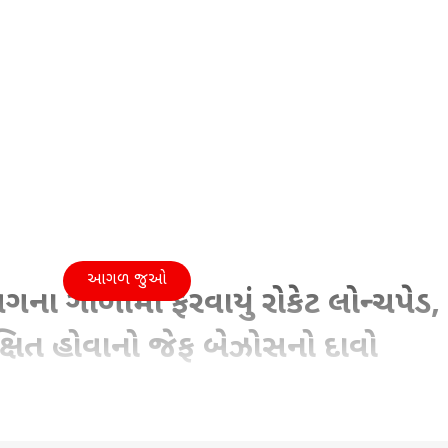
આગળ જુઓ
ગના ગોળામાં ફેરવાયું રોકેટ લોન્ચપેડ,
ક્ષિત હોવાનો જેફ બેઝોસનો દાવો
May 2026 12:16 PM (IST)