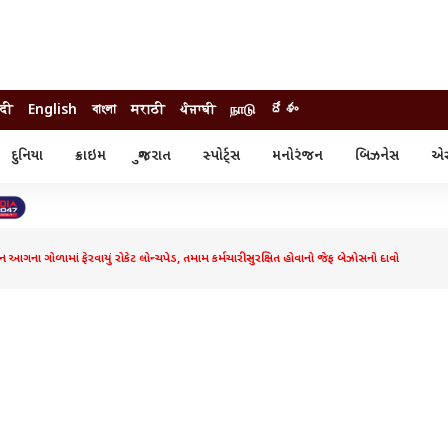
ंदी
English
বাংলা
मराठी
ਪੰਜਾਬੀ
நாடு
దేశం
દુનિયા
ક્રાઇમ
ગુજરાત
સ્પોર્ટ્સ
મનોરંજન
બિઝનેસ
એસ્
સ્ટાઇલ
એસ્ટ્રો
સ્પોર્ટ્સ
્ય
ધર્મ-જ્યોતિષ
ક્રિકેટ
ા
આઈપીએલ
ખેતીવાડી
ાન આગના ગોળામાં ફેરવાયું રોકેટ લોન્ચપેડ, તમામ કર્મચારી સુરક્ષિત હોવાનો જેફ બેઝોસનો દાવો