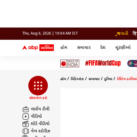
ગુજરાતી
हि
Thu, Aug 6, 2026 | 10:04 AM IST
હોમ
સમાચાર
દેશ
ચૂંટણીઓ
સમાચાર
મનોરંજન
લાઇફ
દેશ
બોલિવૂડ
આરોગ
દેશ
ક્રિકેટ
બોલિવૂડ
ધર્મ-જ્યોતિષ
દુનિયા
આઈપીએલ
ટેલીવિઝન
રાજકોટ
ટેલીવિઝન
મહિલ
રાજકોટ
સુરત
વડોદરા
હોમ
વિડિઓઝ
સમાચાર
દુનિયા
ટેસ્ટિંગ દરમિય
વડોદરા
બ્રાન્ડવાયર
જામનગર
જામનગર
અમદાવાદ
સુરત
રાજનીતિ
શોધખોળ કરો
લાઈવ ટીવી
વીડિયો
શૉર્ટ વીડિયો
વેબ સ્ટૉરીઝ