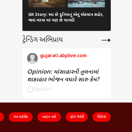
આ દેશોમાં વિ
GK Story: આ છે દુનિયાનું એવું એકમાત્ર શહેર,
કરનારને ભયંક
જ્યાં મરવા પર પણ છે પાબંદી
સજા
ટ્રેન્ડિંગ અભિપ્રાય
gujarati.abplive.com
Opinion: માંસાહારની તુલનામાં
શાકાહાર ભોજન વધારે સારુ કેમ?
Opinion
વેબ સ્ટૉરીઝ
લાઇવ નાઉ
ફોટો ગેલેરી
વિડિયો