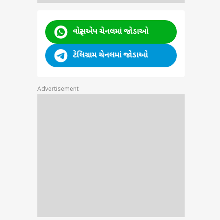
વોટ્સએપ ચેનલમાં જોડાઓ
ટેલિગ્રામ ચેનલમાં જોડાઓ
Advertisement