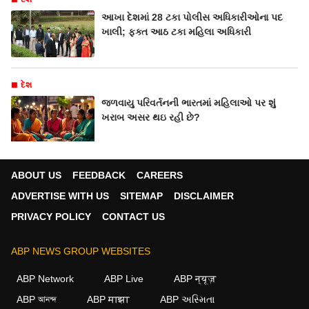
આખા દેશમાં 28 ટકા પોલીસ અધિકારીઓના પદ
ખાલી; ફક્ત આઠ ટકા મહિલા અધિકારી
દેશ
જળવાયુ પરિવર્તનની ભારતમાં મહિલાઓ પર શું
ખરાબ અસર થઇ રહી છે?
ABOUT US
FEEDBACK
CAREERS
ADVERTISE WITH US
SITEMAP
DISCLAIMER
PRIVACY POLICY
CONTACT US
ABP NEWS GROUP WEBSITES
ABP Network
ABP Live
ABP न्यूज़
ABP আনন্দ
ABP माझा
ABP અસ્મિતા