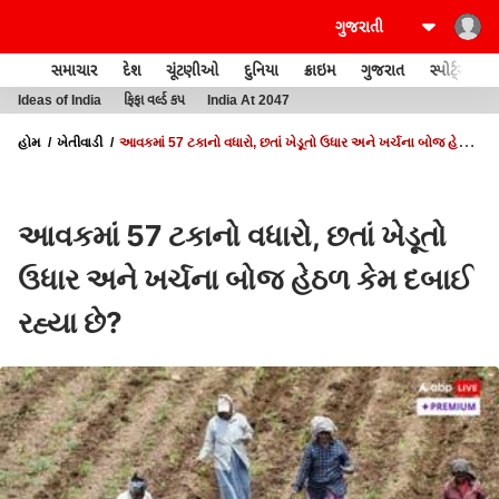
સમાચાર
દેશ
ચૂંટણીઓ
દુનિયા
ક્રાઇમ
ગુજરાત
સ્પોર્ટ્સ
Ideas of India
ફિફા વર્લ્ડ કપ
India At 2047
હોમ
ખેતીવાડી
આવકમાં 57 ટકાનો વધારો, છતાં ખેડૂતો ઉધાર અને ખર્ચના બોજ હેઠળ
કેમ દબાઈ રહ્યા છે?
આવકમાં 57 ટકાનો વધારો, છતાં ખેડૂતો
ઉધાર અને ખર્ચના બોજ હેઠળ કેમ દબાઈ
રહ્યા છે?