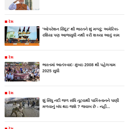
દેશ
'ઓપરેશન સિંદૂર' થી ભારતને શું મળ્યું; અમેરિકા-
રશિયા પણ આજસુધી નથી કરી શક્યા આવું કામ
દેશ
ભારતમાં આતંકવાદઃ મુંબઇ 2008 થી પહેલગામ
2025 સુધી
દેશ
શું સિંધુ નદી જળ સંધિ તૂટવાથી પાકિસ્તાનને પાણી
મળવાનું બંધ થઇ જશે ? જવાબ છે - નહીં...
દેશ